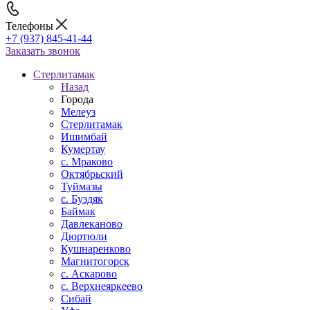
Телефоны
+7 (937) 845-41-44
Заказать звонок
Стерлитамак
Назад
Города
Мелеуз
Стерлитамак
Ишимбай
Кумертау
c. Мраково
Октябрьский
Туймазы
c. Буздяк
Баймак
Давлеканово
Дюртюли
Кушнаренково
Магнитогорск
с. Аскарово
с. Верхнеяркеево
Сибай