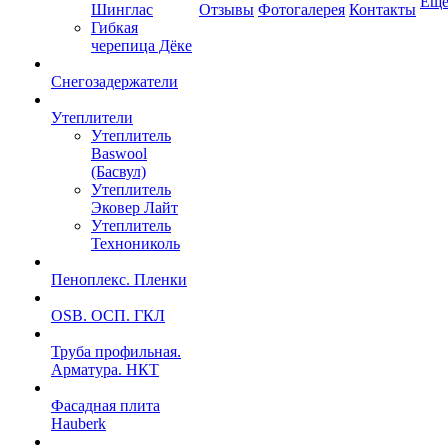
Ещ
Шинглас
Отзывы
Фотогалерея
Контакты
Гибкая
черепица Дёке
Снегозадержатели
Утеплители
Утеплитель
Baswool
(Басвул)
Утеплитель
Эковер Лайт
Утеплитель
Технониколь
Пеноплекс. Пленки
OSB. ОСП. ГКЛ
Труба профильная.
Арматура. НКТ
Фасадная плита
Hauberk