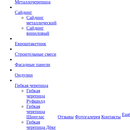
Металлочерепица
Сайдинг
Сайдинг
металлический
Сайдинг
виниловый
Евроштакетник
Строительные смеси
Фасадные панели
Ондулин
Гибкая черепица
Гибкая
черепица
Руфшилд
Гибкая
черепица
Ещ
Шинглас
Отзывы
Фотогалерея
Контакты
Гибкая
черепица Дёке