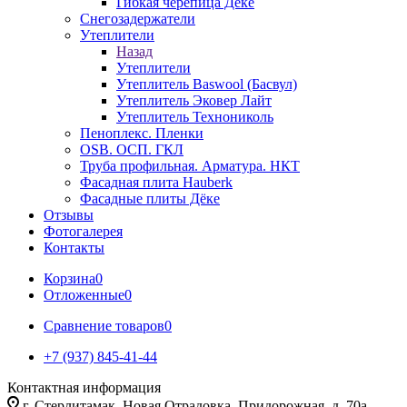
Гибкая черепица Дёке
Снегозадержатели
Утеплители
Назад
Утеплители
Утеплитель Baswool (Басвул)
Утеплитель Эковер Лайт
Утеплитель Технониколь
Пеноплекс. Пленки
OSB. ОСП. ГКЛ
Труба профильная. Арматура. НКТ
Фасадная плита Hauberk
Фасадные плиты Дёке
Отзывы
Фотогалерея
Контакты
Корзина
0
Отложенные
0
Сравнение товаров
0
+7 (937) 845-41-44
Контактная информация
г. Стерлитамак, Новая Отрадовка, Придорожная, д. 70а