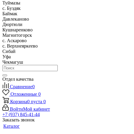
Туймазы
c. Буздяк
Баймак
Давлеканово
Дюртюли
Кушнаренково
Магнитогорск
с. Аскарово
с. Верхнеяркеево
Сибай
Уфа
Чекмагуш
Отдел качества
Сравнение
0
Отложенные
0
Корзина
0
пуста
0
Войти
Мой кабинет
+7 (937) 845-41-44
Заказать звонок
Каталог