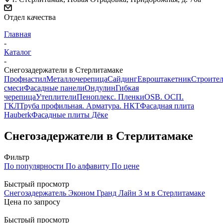
Отдел качества
Главная
-
Каталог
-
Снегозадержатели в Стерлитамаке
Профнастил
Металлочерепица
Сайдинг
Евроштакетник
Строите
смеси
Фасадные панели
Ондулин
Гибкая
черепица
Утеплители
Пеноплекс. Пленки
OSB. ОСП.
ГКЛ
Труба профильная. Арматура. НКТ
Фасадная плита
Hauberk
Фасадные плиты Дёке
Снегозадержатели в Стерлитамаке
Фильтр
По популярности
По алфавиту
По цене
Быстрый просмотр
Снегозадержатель Эконом Гранд Лайн 3 м в Стерлитамаке
Цена по запросу
Быстрый просмотр