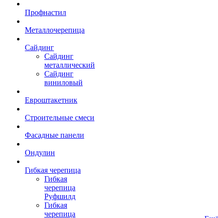
Профнастил
Металлочерепица
Сайдинг
Сайдинг
металлический
Сайдинг
виниловый
Евроштакетник
Строительные смеси
Фасадные панели
Ондулин
Гибкая черепица
Гибкая
черепица
Руфшилд
Гибкая
черепица