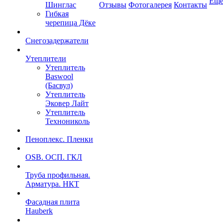
Ещ
Шинглас
Отзывы
Фотогалерея
Контакты
Гибкая
черепица Дёке
Снегозадержатели
Утеплители
Утеплитель
Baswool
(Басвул)
Утеплитель
Эковер Лайт
Утеплитель
Технониколь
Пеноплекс. Пленки
OSB. ОСП. ГКЛ
Труба профильная.
Арматура. НКТ
Фасадная плита
Hauberk