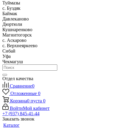
Туймазы
c. Буздяк
Баймак
Давлеканово
Дюртюли
Кушнаренково
Магнитогорск
с. Аскарово
с. Верхнеяркеево
Сибай
Уфа
Чекмагуш
Отдел качества
Сравнение
0
Отложенные
0
Корзина
0
пуста
0
Войти
Мой кабинет
+7 (937) 845-41-44
Заказать звонок
Каталог