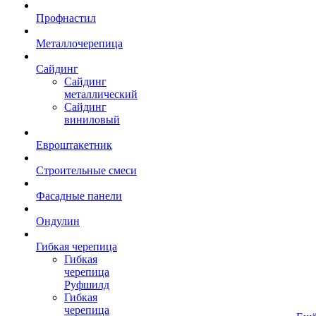
Профнастил
Металлочерепица
Сайдинг
Сайдинг
металлический
Сайдинг
виниловый
Евроштакетник
Строительные смеси
Фасадные панели
Ондулин
Гибкая черепица
Гибкая
черепица
Руфшилд
Гибкая
черепица