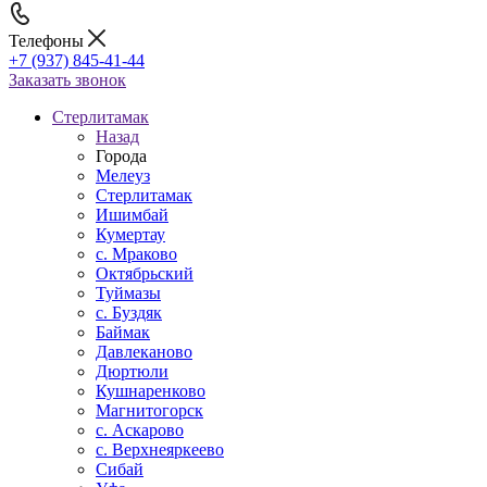
Телефоны
+7 (937) 845-41-44
Заказать звонок
Стерлитамак
Назад
Города
Мелеуз
Стерлитамак
Ишимбай
Кумертау
c. Мраково
Октябрьский
Туймазы
c. Буздяк
Баймак
Давлеканово
Дюртюли
Кушнаренково
Магнитогорск
с. Аскарово
с. Верхнеяркеево
Сибай