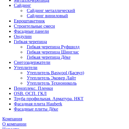
Металлочерепица
Сайдинг
Сайдинг металлический
Сайдинг виниловый
Евроштакетник
Строительные смеси
Фасадные панели
Ондулин
Гибкая черепица
Гибкая черепица Руфшилд
Гибкая черепица Шинглас
Гибкая черепица Дёке
Снегозадержатели
Утеплители
Утеплитель Baswool (Басвул)
Утеплитель Эковер Лайт
Утеплитель Технониколь
Пеноплекс. Пленки
OSB. ОСП. ГКЛ
Труба профильная. Арматура. НКТ
Фасадная плита Hauberk
Фасадные плиты Дёке
Компания
О компании