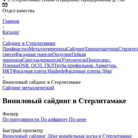
Отдел качества
Главная
-
Каталог
-
Сайдинг в Стерлитамаке
Профнастил
Металлочерепица
Сайдинг
Евроштакетник
Строите
смеси
Фасадные панели
Ондулин
Гибкая
черепица
Снегозадержатели
Утеплители
Пеноплекс.
Пленки
OSB. ОСП. ГКЛ
Труба профильная. Арматура.
НКТ
Фасадная плита Hauberk
Фасадные плиты Дёке
-
Виниловый сайдинг в Стерлитамаке
Сайдинг металлический
Виниловый сайдинг в Стерлитамаке
Фильтр
По популярности
По алфавиту
По цене
Быстрый просмотр
Виниловый сайдинг Дёке корабельная доска в Стерлитамаке