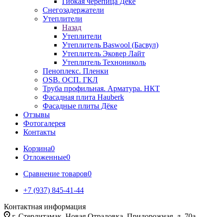
Гибкая черепица Дёке
Снегозадержатели
Утеплители
Назад
Утеплители
Утеплитель Baswool (Басвул)
Утеплитель Эковер Лайт
Утеплитель Технониколь
Пеноплекс. Пленки
OSB. ОСП. ГКЛ
Труба профильная. Арматура. НКТ
Фасадная плита Hauberk
Фасадные плиты Дёке
Отзывы
Фотогалерея
Контакты
Корзина
0
Отложенные
0
Сравнение товаров
0
+7 (937) 845-41-44
Контактная информация
г. Стерлитамак, Новая Отрадовка, Придорожная, д. 70а