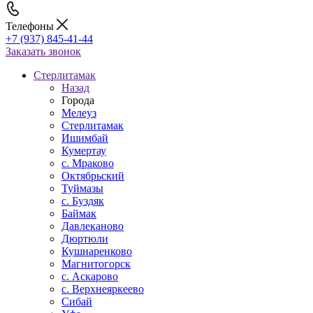
Телефоны
+7 (937) 845-41-44
Заказать звонок
Стерлитамак
Назад
Города
Мелеуз
Стерлитамак
Ишимбай
Кумертау
c. Мраково
Октябрьский
Туймазы
c. Буздяк
Баймак
Давлеканово
Дюртюли
Кушнаренково
Магнитогорск
с. Аскарово
с. Верхнеяркеево
Сибай