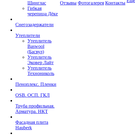
Ещ
Шинглас
Отзывы
Фотогалерея
Контакты
Гибкая
черепица Дёке
Снегозадержатели
Утеплители
Утеплитель
Baswool
(Басвул)
Утеплитель
Эковер Лайт
Утеплитель
Технониколь
Пеноплекс. Пленки
OSB. ОСП. ГКЛ
Труба профильная.
Арматура. НКТ
Фасадная плита
Hauberk