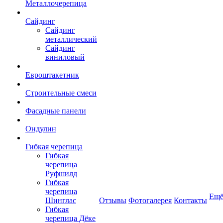
Металлочерепица
Сайдинг
Сайдинг
металлический
Сайдинг
виниловый
Евроштакетник
Строительные смеси
Фасадные панели
Ондулин
Гибкая черепица
Гибкая
черепица
Руфшилд
Гибкая
черепица
Ещ
Шинглас
Отзывы
Фотогалерея
Контакты
Гибкая
черепица Дёке