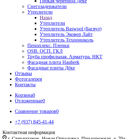
Гибкая черепица Дёке
Снегозадержатели
Утеплители
Назад
Утеплители
Утеплитель Baswool (Басвул)
Утеплитель Эковер Лайт
Утеплитель Технониколь
Пеноплекс. Пленки
OSB. ОСП. ГКЛ
Труба профильная. Арматура. НКТ
Фасадная плита Hauberk
Фасадные плиты Дёке
Отзывы
Фотогалерея
Контакты
Корзина
0
Отложенные
0
Сравнение товаров
0
+7 (937) 845-41-44
Контактная информация
г. Стерлитамак, Новая Отрадовка, Придорожная, д. 70а