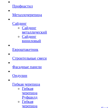
Профнастил
Металлочерепица
Сайдинг
Сайдинг
металлический
Сайдинг
виниловый
Евроштакетник
Строительные смеси
Фасадные панели
Ондулин
Гибкая черепица
Гибкая
черепица
Руфшилд
Гибкая
черепица