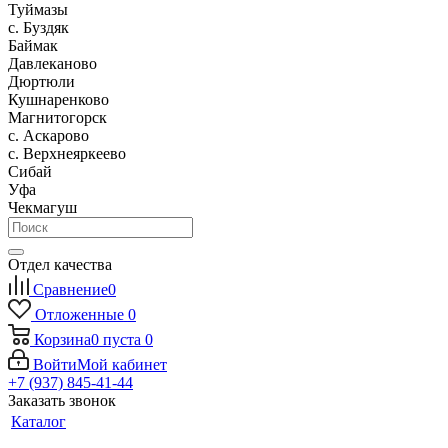
Туймазы
c. Буздяк
Баймак
Давлеканово
Дюртюли
Кушнаренково
Магнитогорск
с. Аскарово
с. Верхнеяркеево
Сибай
Уфа
Чекмагуш
Отдел качества
Сравнение
0
Отложенные
0
Корзина
0
пуста
0
Войти
Мой кабинет
+7 (937) 845-41-44
Заказать звонок
Каталог