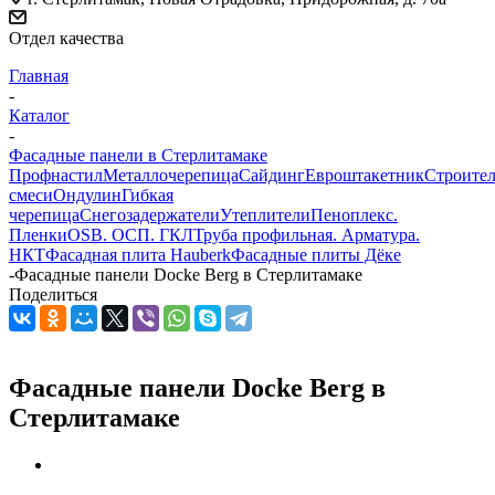
Отдел качества
Главная
-
Каталог
-
Фасадные панели в Стерлитамаке
Профнастил
Металлочерепица
Сайдинг
Евроштакетник
Строите
смеси
Ондулин
Гибкая
черепица
Снегозадержатели
Утеплители
Пеноплекс.
Пленки
OSB. ОСП. ГКЛ
Труба профильная. Арматура.
НКТ
Фасадная плита Hauberk
Фасадные плиты Дёке
-
Фасадные панели Dockе Berg в Стерлитамаке
Поделиться
Фасадные панели Dockе Berg в
Стерлитамаке