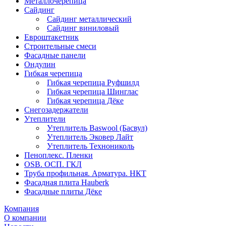
Металлочерепица
Сайдинг
Сайдинг металлический
Сайдинг виниловый
Евроштакетник
Строительные смеси
Фасадные панели
Ондулин
Гибкая черепица
Гибкая черепица Руфшилд
Гибкая черепица Шинглас
Гибкая черепица Дёке
Снегозадержатели
Утеплители
Утеплитель Baswool (Басвул)
Утеплитель Эковер Лайт
Утеплитель Технониколь
Пеноплекс. Пленки
OSB. ОСП. ГКЛ
Труба профильная. Арматура. НКТ
Фасадная плита Hauberk
Фасадные плиты Дёке
Компания
О компании