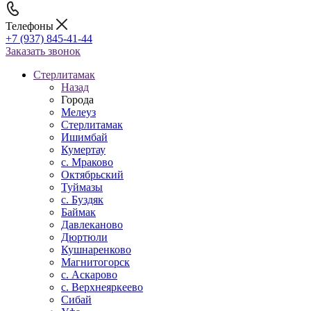
Телефоны
+7 (937) 845-41-44
Заказать звонок
Стерлитамак
Назад
Города
Мелеуз
Стерлитамак
Ишимбай
Кумертау
c. Мраково
Октябрьский
Туймазы
c. Буздяк
Баймак
Давлеканово
Дюртюли
Кушнаренково
Магнитогорск
с. Аскарово
с. Верхнеяркеево
Сибай