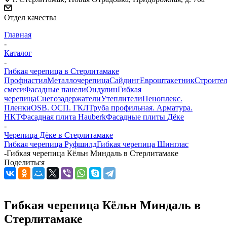
Отдел качества
Главная
-
Каталог
-
Гибкая черепица в Стерлитамаке
Профнастил
Металлочерепица
Сайдинг
Евроштакетник
Строите
смеси
Фасадные панели
Ондулин
Гибкая
черепица
Снегозадержатели
Утеплители
Пеноплекс.
Пленки
OSB. ОСП. ГКЛ
Труба профильная. Арматура.
НКТ
Фасадная плита Hauberk
Фасадные плиты Дёке
-
Черепица Дёке в Стерлитамаке
Гибкая черепица Руфшилд
Гибкая черепица Шинглас
-
Гибкая черепица Кёльн Миндаль в Стерлитамаке
Поделиться
Гибкая черепица Кёльн Миндаль в
Стерлитамаке