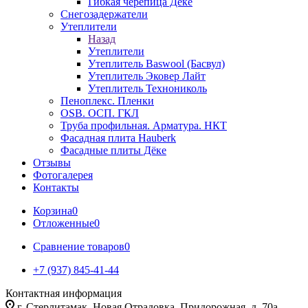
Гибкая черепица Дёке
Снегозадержатели
Утеплители
Назад
Утеплители
Утеплитель Baswool (Басвул)
Утеплитель Эковер Лайт
Утеплитель Технониколь
Пеноплекс. Пленки
OSB. ОСП. ГКЛ
Труба профильная. Арматура. НКТ
Фасадная плита Hauberk
Фасадные плиты Дёке
Отзывы
Фотогалерея
Контакты
Корзина
0
Отложенные
0
Сравнение товаров
0
+7 (937) 845-41-44
Контактная информация
г. Стерлитамак, Новая Отрадовка, Придорожная, д. 70а