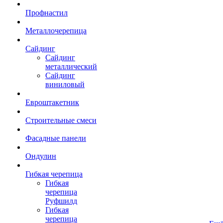
Профнастил
Металлочерепица
Сайдинг
Сайдинг
металлический
Сайдинг
виниловый
Евроштакетник
Строительные смеси
Фасадные панели
Ондулин
Гибкая черепица
Гибкая
черепица
Руфшилд
Гибкая
черепица