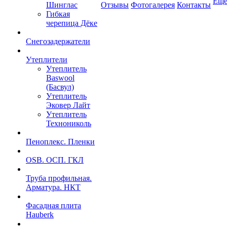
Ещ
Шинглас
Отзывы
Фотогалерея
Контакты
Гибкая
черепица Дёке
Снегозадержатели
Утеплители
Утеплитель
Baswool
(Басвул)
Утеплитель
Эковер Лайт
Утеплитель
Технониколь
Пеноплекс. Пленки
OSB. ОСП. ГКЛ
Труба профильная.
Арматура. НКТ
Фасадная плита
Hauberk