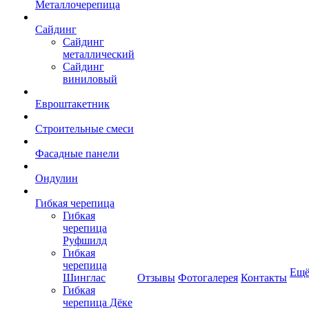
Металлочерепица
Сайдинг
Сайдинг
металлический
Сайдинг
виниловый
Евроштакетник
Строительные смеси
Фасадные панели
Ондулин
Гибкая черепица
Гибкая
черепица
Руфшилд
Гибкая
черепица
Ещ
Шинглас
Отзывы
Фотогалерея
Контакты
Гибкая
черепица Дёке