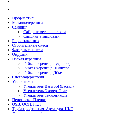
Профнастил
Металлочерепица
Сайдинг
Сайдинг металлический
Сайдинг виниловый
Евроштакетник
Строительные смеси
Фасадные панели
Ондулин
Гибкая черепица
Гибкая черепица Руфшилд
Гибкая черепица Шинглас
Гибкая черепица Дёке
Снегозадержатели
Утеплители
Утеплитель Baswool (Басвул)
Утеплитель Эковер Лайт
Утеплитель Технониколь
Пеноплекс. Пленки
OSB. ОСП. ГКЛ
Труба профильная. Арматура. НКТ