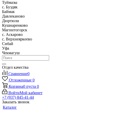
Туймазы
c. Буздяк
Баймак
Давлеканово
Дюртюли
Кушнаренково
Магнитогорск
с. Аскарово
с. Верхнеяркеево
Сибай
Уфа
Чекмагуш
Отдел качества
Сравнение
0
Отложенные
0
Корзина
0
пуста
0
Войти
Мой кабинет
+7 (937) 845-41-44
Заказать звонок
Каталог