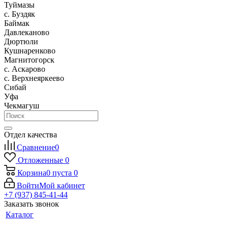
Туймазы
c. Буздяк
Баймак
Давлеканово
Дюртюли
Кушнаренково
Магнитогорск
с. Аскарово
с. Верхнеяркеево
Сибай
Уфа
Чекмагуш
Отдел качества
Сравнение
0
Отложенные
0
Корзина
0
пуста
0
Войти
Мой кабинет
+7 (937) 845-41-44
Заказать звонок
Каталог