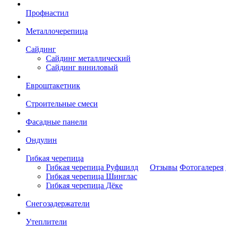
Профнастил
Металлочерепица
Сайдинг
Сайдинг металлический
Сайдинг виниловый
Евроштакетник
Строительные смеси
Фасадные панели
Ондулин
Гибкая черепица
Гибкая черепица Руфшилд
Отзывы
Фотогалерея
Гибкая черепица Шинглас
Гибкая черепица Дёке
Снегозадержатели
Утеплители