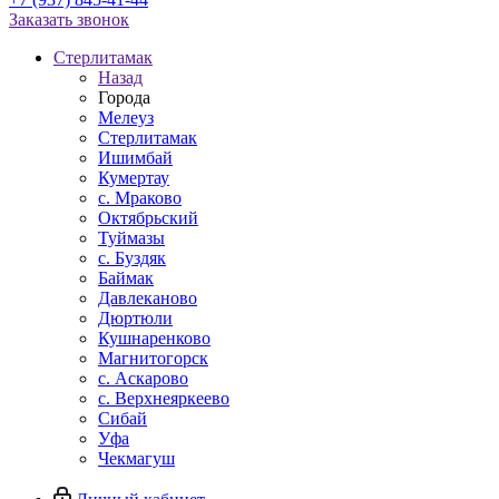
Заказать звонок
Стерлитамак
Назад
Города
Мелеуз
Стерлитамак
Ишимбай
Кумертау
c. Мраково
Октябрьский
Туймазы
c. Буздяк
Баймак
Давлеканово
Дюртюли
Кушнаренково
Магнитогорск
с. Аскарово
с. Верхнеяркеево
Сибай
Уфа
Чекмагуш