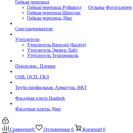
Гибкая черепица
Гибкая черепица Руфшилд
Отзывы
Фотогалерея
Гибкая черепица Шинглас
Гибкая черепица Дёке
Снегозадержатели
Утеплители
Утеплитель Baswool (Басвул)
Утеплитель Эковер Лайт
Утеплитель Технониколь
Пеноплекс. Пленки
OSB. ОСП. ГКЛ
Труба профильная. Арматура. НКТ
Фасадная плита Hauberk
Фасадные плиты Дёке
Сравнение
0
Отложенные
0
Корзина
0
0