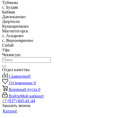
Туймазы
c. Буздяк
Баймак
Давлеканово
Дюртюли
Кушнаренково
Магнитогорск
с. Аскарово
с. Верхнеяркеево
Сибай
Уфа
Чекмагуш
Отдел качества
Сравнение
0
Отложенные
0
Корзина
0
пуста
0
Войти
Мой кабинет
+7 (937) 845-41-44
Заказать звонок
Каталог