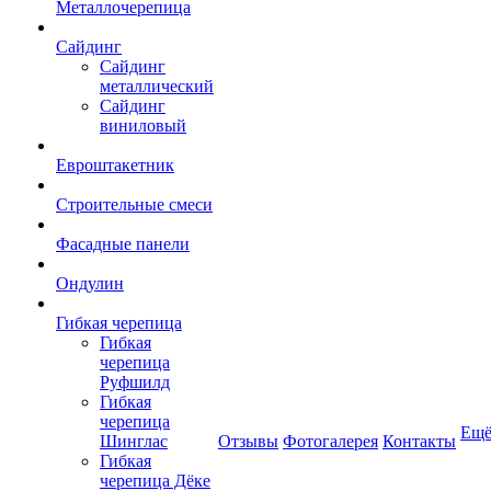
Металлочерепица
Сайдинг
Сайдинг
металлический
Сайдинг
виниловый
Евроштакетник
Строительные смеси
Фасадные панели
Ондулин
Гибкая черепица
Гибкая
черепица
Руфшилд
Гибкая
черепица
Ещ
Шинглас
Отзывы
Фотогалерея
Контакты
Гибкая
черепица Дёке