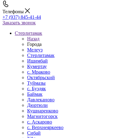
Телефоны
+7 (937) 845-41-44
Заказать звонок
Стерлитамак
Назад
Города
Мелеуз
Стерлитамак
Ишимбай
Кумертау
c. Мраково
Октябрьский
Туймазы
c. Буздяк
Баймак
Давлеканово
Дюртюли
Кушнаренково
Магнитогорск
с. Аскарово
с. Верхнеяркеево
Сибай