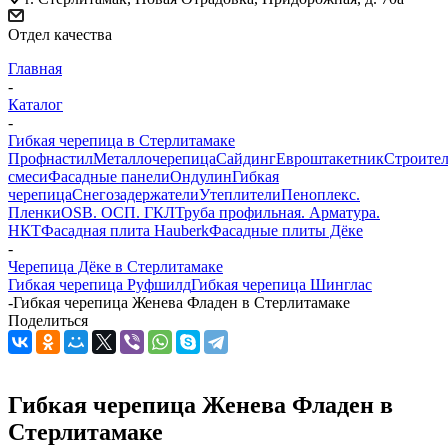
Отдел качества
Главная
-
Каталог
-
Гибкая черепица в Стерлитамаке
Профнастил
Металлочерепица
Сайдинг
Евроштакетник
Строите
смеси
Фасадные панели
Ондулин
Гибкая
черепица
Снегозадержатели
Утеплители
Пеноплекс.
Пленки
OSB. ОСП. ГКЛ
Труба профильная. Арматура.
НКТ
Фасадная плита Hauberk
Фасадные плиты Дёке
-
Черепица Дёке в Стерлитамаке
Гибкая черепица Руфшилд
Гибкая черепица Шинглас
-
Гибкая черепица Женева Фладен в Стерлитамаке
Поделиться
Гибкая черепица Женева Фладен в
Стерлитамаке