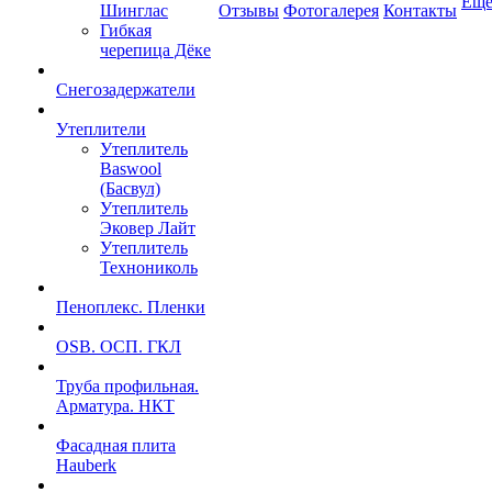
Ещ
Шинглас
Отзывы
Фотогалерея
Контакты
Гибкая
черепица Дёке
Снегозадержатели
Утеплители
Утеплитель
Baswool
(Басвул)
Утеплитель
Эковер Лайт
Утеплитель
Технониколь
Пеноплекс. Пленки
OSB. ОСП. ГКЛ
Труба профильная.
Арматура. НКТ
Фасадная плита
Hauberk