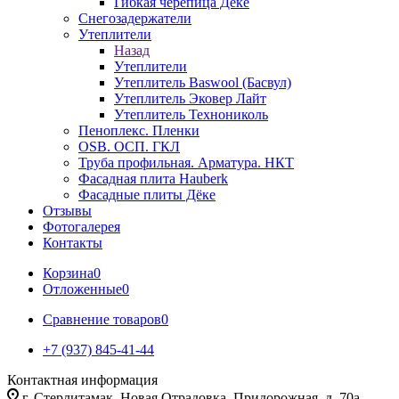
Гибкая черепица Дёке
Снегозадержатели
Утеплители
Назад
Утеплители
Утеплитель Baswool (Басвул)
Утеплитель Эковер Лайт
Утеплитель Технониколь
Пеноплекс. Пленки
OSB. ОСП. ГКЛ
Труба профильная. Арматура. НКТ
Фасадная плита Hauberk
Фасадные плиты Дёке
Отзывы
Фотогалерея
Контакты
Корзина
0
Отложенные
0
Сравнение товаров
0
+7 (937) 845-41-44
Контактная информация
г. Стерлитамак, Новая Отрадовка, Придорожная, д. 70а