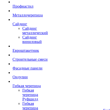
Профнастил
Металлочерепица
Сайдинг
Сайдинг
металлический
Сайдинг
виниловый
Евроштакетник
Строительные смеси
Фасадные панели
Ондулин
Гибкая черепица
Гибкая
черепица
Руфшилд
Гибкая
черепица