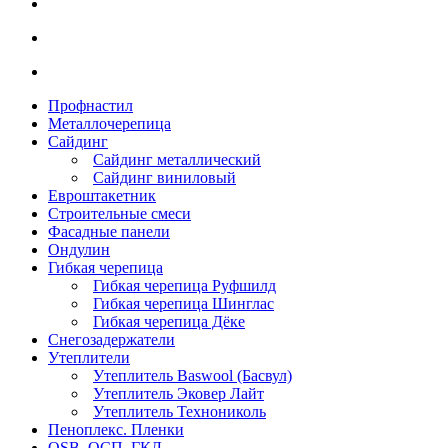
Профнастил
Металлочерепица
Сайдинг
Сайдинг металлический
Сайдинг виниловый
Евроштакетник
Строительные смеси
Фасадные панели
Ондулин
Гибкая черепица
Гибкая черепица Руфшилд
Гибкая черепица Шинглас
Гибкая черепица Дёке
Снегозадержатели
Утеплители
Утеплитель Baswool (Басвул)
Утеплитель Эковер Лайт
Утеплитель Технониколь
Пеноплекс. Пленки
OSB. ОСП. ГКЛ