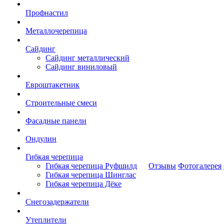
Профнастил
Металлочерепица
Сайдинг
Сайдинг металлический
Сайдинг виниловый
Евроштакетник
Строительные смеси
Фасадные панели
Ондулин
Гибкая черепица
Гибкая черепица Руфшилд
Отзывы
Фотогалерея
Гибкая черепица Шинглас
Гибкая черепица Дёке
Снегозадержатели
Утеплители