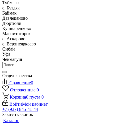
Туймазы
c. Буздяк
Баймак
Давлеканово
Дюртюли
Кушнаренково
Магнитогорск
с. Аскарово
с. Верхнеяркеево
Сибай
Уфа
Чекмагуш
Отдел качества
Сравнение
0
Отложенные
0
Корзина
0
пуста
0
Войти
Мой кабинет
+7 (937) 845-41-44
Заказать звонок
Каталог