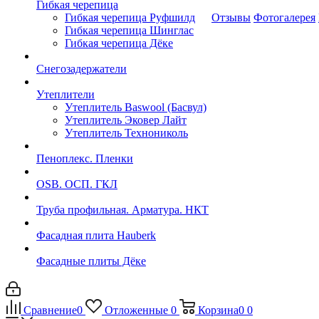
Гибкая черепица
Гибкая черепица Руфшилд
Отзывы
Фотогалерея
Гибкая черепица Шинглас
Гибкая черепица Дёке
Снегозадержатели
Утеплители
Утеплитель Baswool (Басвул)
Утеплитель Эковер Лайт
Утеплитель Технониколь
Пеноплекс. Пленки
OSB. ОСП. ГКЛ
Труба профильная. Арматура. НКТ
Фасадная плита Hauberk
Фасадные плиты Дёке
Сравнение
0
Отложенные
0
Корзина
0
0