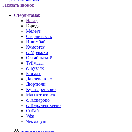
Заказать звонок
Стерлитамак
Назад
Города
Мелеуз
Стерлитамак
Ишимбай
Кумертау
c. Мраково
Октябрьский
Туймазы
c. Буздяк
Баймак
Давлеканово
Дюртюли
Кушнаренково
Магнитогорск
с. Аскарово
с. Верхнеяркеево
Сибай
Уфа
Чекмагуш