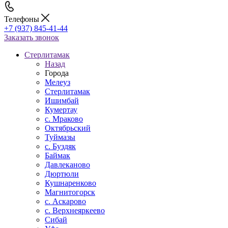
Телефоны
+7 (937) 845-41-44
Заказать звонок
Стерлитамак
Назад
Города
Мелеуз
Стерлитамак
Ишимбай
Кумертау
c. Мраково
Октябрьский
Туймазы
c. Буздяк
Баймак
Давлеканово
Дюртюли
Кушнаренково
Магнитогорск
с. Аскарово
с. Верхнеяркеево
Сибай