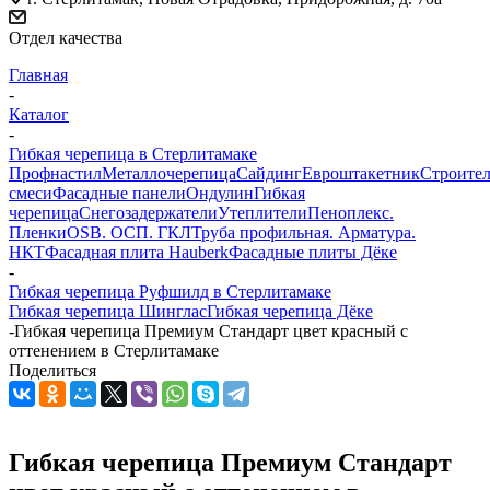
Отдел качества
Главная
-
Каталог
-
Гибкая черепица в Стерлитамаке
Профнастил
Металлочерепица
Сайдинг
Евроштакетник
Строите
смеси
Фасадные панели
Ондулин
Гибкая
черепица
Снегозадержатели
Утеплители
Пеноплекс.
Пленки
OSB. ОСП. ГКЛ
Труба профильная. Арматура.
НКТ
Фасадная плита Hauberk
Фасадные плиты Дёке
-
Гибкая черепица Руфшилд в Стерлитамаке
Гибкая черепица Шинглас
Гибкая черепица Дёке
-
Гибкая черепица Премиум Стандарт цвет красный с
оттенением в Стерлитамаке
Поделиться
Гибкая черепица Премиум Стандарт