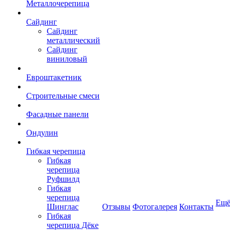
Металлочерепица
Сайдинг
Сайдинг
металлический
Сайдинг
виниловый
Евроштакетник
Строительные смеси
Фасадные панели
Ондулин
Гибкая черепица
Гибкая
черепица
Руфшилд
Гибкая
черепица
Ещ
Шинглас
Отзывы
Фотогалерея
Контакты
Гибкая
черепица Дёке