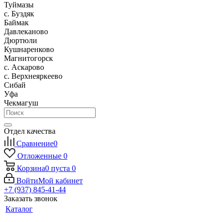
Туймазы
c. Буздяк
Баймак
Давлеканово
Дюртюли
Кушнаренково
Магнитогорск
с. Аскарово
с. Верхнеяркеево
Сибай
Уфа
Чекмагуш
Отдел качества
Сравнение
0
Отложенные
0
Корзина
0
пуста
0
Войти
Мой кабинет
+7 (937) 845-41-44
Заказать звонок
Каталог