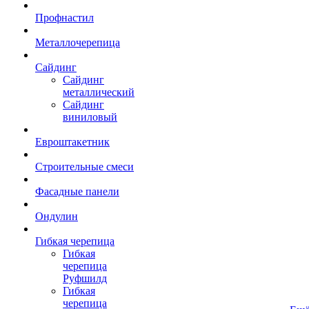
Профнастил
Металлочерепица
Сайдинг
Сайдинг
металлический
Сайдинг
виниловый
Евроштакетник
Строительные смеси
Фасадные панели
Ондулин
Гибкая черепица
Гибкая
черепица
Руфшилд
Гибкая
черепица