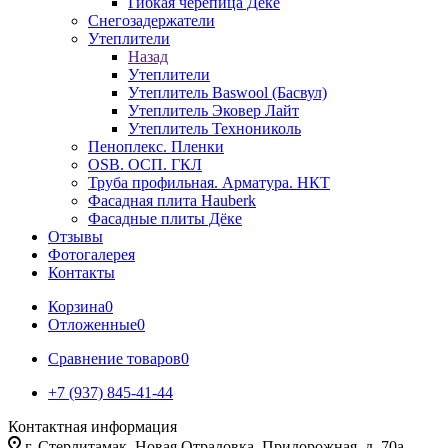
Гибкая черепица Дёке
Снегозадержатели
Утеплители
Назад
Утеплители
Утеплитель Baswool (Басвул)
Утеплитель Эковер Лайт
Утеплитель Технониколь
Пеноплекс. Пленки
OSB. ОСП. ГКЛ
Труба профильная. Арматура. НКТ
Фасадная плита Hauberk
Фасадные плиты Дёке
Отзывы
Фотогалерея
Контакты
Корзина
0
Отложенные
0
Сравнение товаров
0
+7 (937) 845-41-44
Контактная информация
г. Стерлитамак, Новая Отрадовка, Придорожная, д. 70а