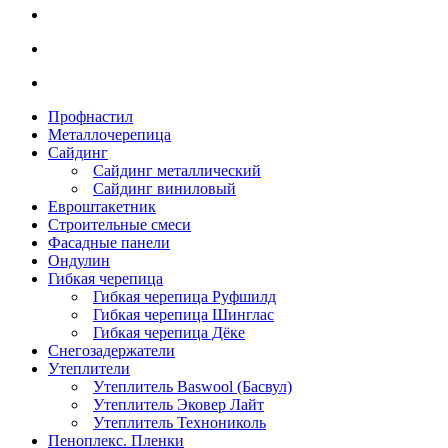
Профнастил
Металлочерепица
Сайдинг
Сайдинг металлический
Сайдинг виниловый
Евроштакетник
Строительные смеси
Фасадные панели
Ондулин
Гибкая черепица
Гибкая черепица Руфшилд
Гибкая черепица Шинглас
Гибкая черепица Дёке
Снегозадержатели
Утеплители
Утеплитель Baswool (Басвул)
Утеплитель Эковер Лайт
Утеплитель Технониколь
Пеноплекс. Пленки