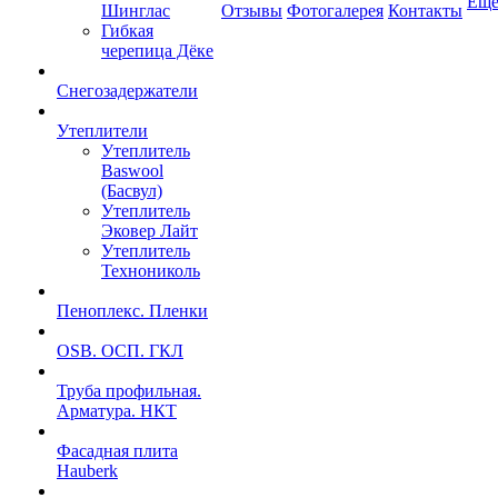
Ещ
Шинглас
Отзывы
Фотогалерея
Контакты
Гибкая
черепица Дёке
Снегозадержатели
Утеплители
Утеплитель
Baswool
(Басвул)
Утеплитель
Эковер Лайт
Утеплитель
Технониколь
Пеноплекс. Пленки
OSB. ОСП. ГКЛ
Труба профильная.
Арматура. НКТ
Фасадная плита
Hauberk