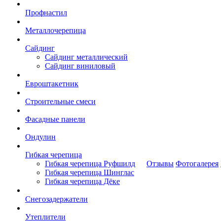
Профнастил
Металлочерепица
Сайдинг
Сайдинг металлический
Сайдинг виниловый
Евроштакетник
Строительные смеси
Фасадные панели
Ондулин
Гибкая черепица
Гибкая черепица Руфшилд
Отзывы
Фотогалерея
Гибкая черепица Шинглас
Гибкая черепица Дёке
Снегозадержатели
Утеплители