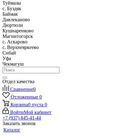
Туймазы
c. Буздяк
Баймак
Давлеканово
Дюртюли
Кушнаренково
Магнитогорск
с. Аскарово
с. Верхнеяркеево
Сибай
Уфа
Чекмагуш
Отдел качества
Сравнение
0
Отложенные
0
Корзина
0
пуста
0
Войти
Мой кабинет
+7 (937) 845-41-44
Заказать звонок
Каталог