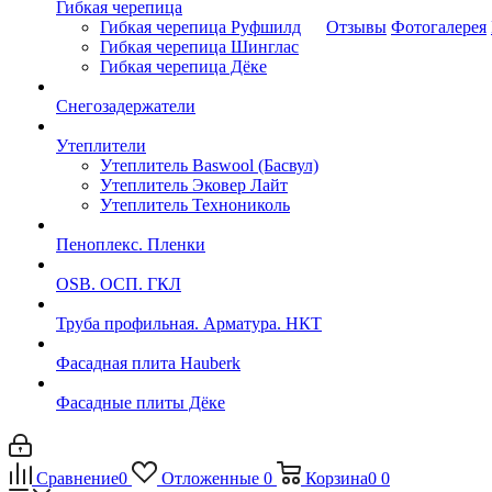
Гибкая черепица
Гибкая черепица Руфшилд
Отзывы
Фотогалерея
Гибкая черепица Шинглас
Гибкая черепица Дёке
Снегозадержатели
Утеплители
Утеплитель Baswool (Басвул)
Утеплитель Эковер Лайт
Утеплитель Технониколь
Пеноплекс. Пленки
OSB. ОСП. ГКЛ
Труба профильная. Арматура. НКТ
Фасадная плита Hauberk
Фасадные плиты Дёке
Сравнение
0
Отложенные
0
Корзина
0
0