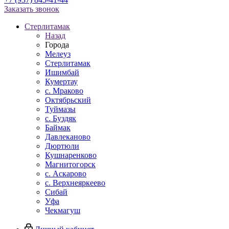
Заказать звонок
Стерлитамак
Назад
Города
Мелеуз
Стерлитамак
Ишимбай
Кумертау
c. Мраково
Октябрьский
Туймазы
c. Буздяк
Баймак
Давлеканово
Дюртюли
Кушнаренково
Магнитогорск
с. Аскарово
с. Верхнеяркеево
Сибай
Уфа
Чекмагуш