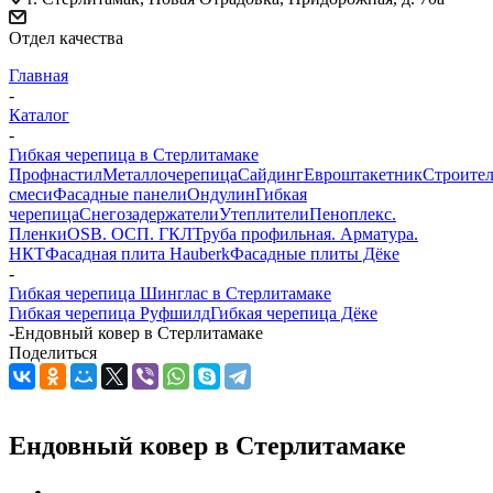
Отдел качества
Главная
-
Каталог
-
Гибкая черепица в Стерлитамаке
Профнастил
Металлочерепица
Сайдинг
Евроштакетник
Строите
смеси
Фасадные панели
Ондулин
Гибкая
черепица
Снегозадержатели
Утеплители
Пеноплекс.
Пленки
OSB. ОСП. ГКЛ
Труба профильная. Арматура.
НКТ
Фасадная плита Hauberk
Фасадные плиты Дёке
-
Гибкая черепица Шинглас в Стерлитамаке
Гибкая черепица Руфшилд
Гибкая черепица Дёке
-
Ендовный ковер в Стерлитамаке
Поделиться
Ендовный ковер в Стерлитамаке