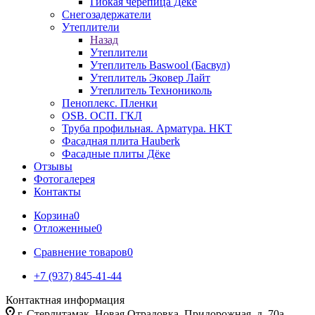
Гибкая черепица Дёке
Снегозадержатели
Утеплители
Назад
Утеплители
Утеплитель Baswool (Басвул)
Утеплитель Эковер Лайт
Утеплитель Технониколь
Пеноплекс. Пленки
OSB. ОСП. ГКЛ
Труба профильная. Арматура. НКТ
Фасадная плита Hauberk
Фасадные плиты Дёке
Отзывы
Фотогалерея
Контакты
Корзина
0
Отложенные
0
Сравнение товаров
0
+7 (937) 845-41-44
Контактная информация
г. Стерлитамак, Новая Отрадовка, Придорожная, д. 70а