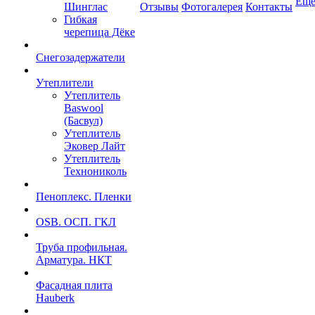
Ещ
Шинглас
Отзывы
Фотогалерея
Контакты
Гибкая
черепица Дёке
Снегозадержатели
Утеплители
Утеплитель
Baswool
(Басвул)
Утеплитель
Эковер Лайт
Утеплитель
Технониколь
Пеноплекс. Пленки
OSB. ОСП. ГКЛ
Труба профильная.
Арматура. НКТ
Фасадная плита
Hauberk