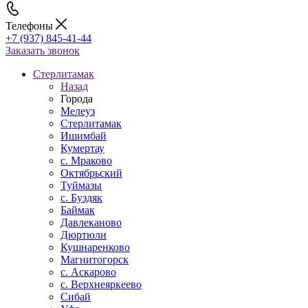
Телефоны
+7 (937) 845-41-44
Заказать звонок
Стерлитамак
Назад
Города
Мелеуз
Стерлитамак
Ишимбай
Кумертау
c. Мраково
Октябрьский
Туймазы
c. Буздяк
Баймак
Давлеканово
Дюртюли
Кушнаренково
Магнитогорск
с. Аскарово
с. Верхнеяркеево
Сибай