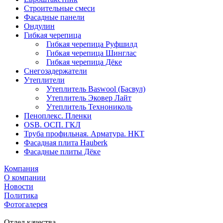
Строительные смеси
Фасадные панели
Ондулин
Гибкая черепица
Гибкая черепица Руфшилд
Гибкая черепица Шинглас
Гибкая черепица Дёке
Снегозадержатели
Утеплители
Утеплитель Baswool (Басвул)
Утеплитель Эковер Лайт
Утеплитель Технониколь
Пеноплекс. Пленки
OSB. ОСП. ГКЛ
Труба профильная. Арматура. НКТ
Фасадная плита Hauberk
Фасадные плиты Дёке
Компания
О компании
Новости
Политика
Фотогалерея
Отдел качества