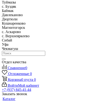
Туймазы
c. Буздяк
Баймак
Давлеканово
Дюртюли
Кушнаренково
Магнитогорск
с. Аскарово
с. Верхнеяркеево
Сибай
Уфа
Чекмагуш
Отдел качества
Сравнение
0
Отложенные
0
Корзина
0
пуста
0
Войти
Мой кабинет
+7 (937) 845-41-44
Заказать звонок
Каталог