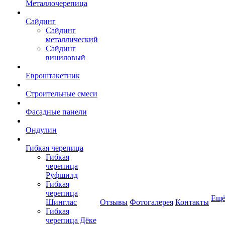
Металлочерепица
Сайдинг
Сайдинг
металлический
Сайдинг
виниловый
Евроштакетник
Строительные смеси
Фасадные панели
Ондулин
Гибкая черепица
Гибкая
черепица
Руфшилд
Гибкая
черепица
Ещ
Шинглас
Отзывы
Фотогалерея
Контакты
Гибкая
черепица Дёке