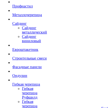
Профнастил
Металлочерепица
Сайдинг
Сайдинг
металлический
Сайдинг
виниловый
Евроштакетник
Строительные смеси
Фасадные панели
Ондулин
Гибкая черепица
Гибкая
черепица
Руфшилд
Гибкая
черепица