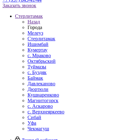
Заказать звонок
Стерлитамак
Назад
Города
Мелеуз
Стерлитамак
Ишимбай
Кумертау
c. Мраково
Октябрьский
Туймазы
c. Буздяк
Баймак
Давлеканово
Дюртюли
Кушнаренково
Магнитогорск
с. Аскарово
с. Верхнеяркеево
Сибай
Уфа
Чекмагуш