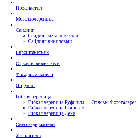
Профнастил
Металлочерепица
Сайдинг
Сайдинг металлический
Сайдинг виниловый
Евроштакетник
Строительные смеси
Фасадные панели
Ондулин
Гибкая черепица
Гибкая черепица Руфшилд
Отзывы
Фотогалерея
Гибкая черепица Шинглас
Гибкая черепица Дёке
Снегозадержатели
Утеплители