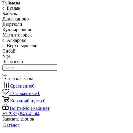
Туймазы
c. Буздяк
Баймак
Давлеканово
Дюртюли
Кушнаренково
Магнитогорск
с. Аскарово
с. Верхнеяркеево
Сибай
Уфа
Чекмагуш
Отдел качества
Сравнение
0
Отложенные
0
Корзина
0
пуста
0
Войти
Мой кабинет
+7 (937) 845-41-44
Заказать звонок
Каталог