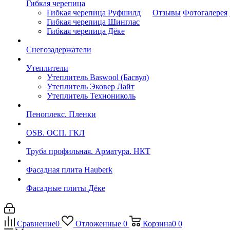
Гибкая черепица
Гибкая черепица Руфшилд
Отзывы
Фотогалерея
Гибкая черепица Шинглас
Гибкая черепица Дёке
Снегозадержатели
Утеплители
Утеплитель Baswool (Басвул)
Утеплитель Эковер Лайт
Утеплитель Технониколь
Пеноплекс. Пленки
OSB. ОСП. ГКЛ
Труба профильная. Арматура. НКТ
Фасадная плита Hauberk
Фасадные плиты Дёке
Сравнение
0
Отложенные
0
Корзина
0
0