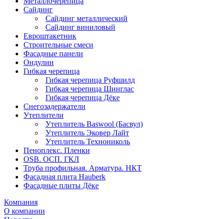
Металлочерепица
Сайдинг
Сайдинг металлический
Сайдинг виниловый
Евроштакетник
Строительные смеси
Фасадные панели
Ондулин
Гибкая черепица
Гибкая черепица Руфшилд
Гибкая черепица Шинглас
Гибкая черепица Дёке
Снегозадержатели
Утеплители
Утеплитель Baswool (Басвул)
Утеплитель Эковер Лайт
Утеплитель Технониколь
Пеноплекс. Пленки
OSB. ОСП. ГКЛ
Труба профильная. Арматура. НКТ
Фасадная плита Hauberk
Фасадные плиты Дёке
Компания
О компании