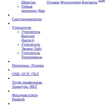
Ещ
Шинглас
Отзывы
Фотогалерея
Контакты
Гибкая
черепица Дёке
Снегозадержатели
Утеплители
Утеплитель
Baswool
(Басвул)
Утеплитель
Эковер Лайт
Утеплитель
Технониколь
Пеноплекс. Пленки
OSB. ОСП. ГКЛ
Труба профильная.
Арматура. НКТ
Фасадная плита
Hauberk