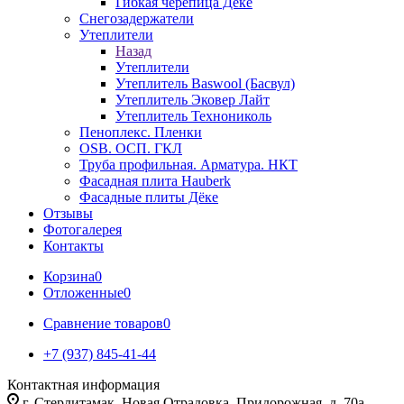
Гибкая черепица Дёке
Снегозадержатели
Утеплители
Назад
Утеплители
Утеплитель Baswool (Басвул)
Утеплитель Эковер Лайт
Утеплитель Технониколь
Пеноплекс. Пленки
OSB. ОСП. ГКЛ
Труба профильная. Арматура. НКТ
Фасадная плита Hauberk
Фасадные плиты Дёке
Отзывы
Фотогалерея
Контакты
Корзина
0
Отложенные
0
Сравнение товаров
0
+7 (937) 845-41-44
Контактная информация
г. Стерлитамак, Новая Отрадовка, Придорожная, д. 70а