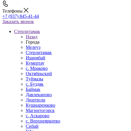
Телефоны
+7 (937) 845-41-44
Заказать звонок
Стерлитамак
Назад
Города
Мелеуз
Стерлитамак
Ишимбай
Кумертау
c. Мраково
Октябрьский
Туймазы
c. Буздяк
Баймак
Давлеканово
Дюртюли
Кушнаренково
Магнитогорск
с. Аскарово
с. Верхнеяркеево
Сибай