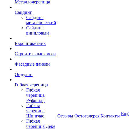
Металлочерепица
Сайдинг
Сайдинг
металлический
Сайдинг
виниловый
Евроштакетник
Строительные смеси
Фасадные панели
Ондулин
Гибкая черепица
Гибкая
черепица
Руфшилд
Гибкая
черепица
Ещ
Шинглас
Отзывы
Фотогалерея
Контакты
Гибкая
черепица Дёке