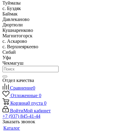
Туймазы
c. Буздяк
Баймак
Давлеканово
Дюртюли
Кушнаренково
Магнитогорск
с. Аскарово
с. Верхнеяркеево
Сибай
Уфа
Чекмагуш
Отдел качества
Сравнение
0
Отложенные
0
Корзина
0
пуста
0
Войти
Мой кабинет
+7 (937) 845-41-44
Заказать звонок
Каталог