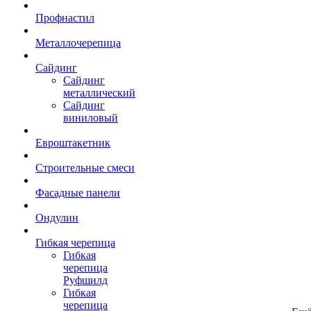
Профнастил
Металлочерепица
Сайдинг
Сайдинг
металлический
Сайдинг
виниловый
Евроштакетник
Строительные смеси
Фасадные панели
Ондулин
Гибкая черепица
Гибкая
черепица
Руфшилд
Гибкая
черепица