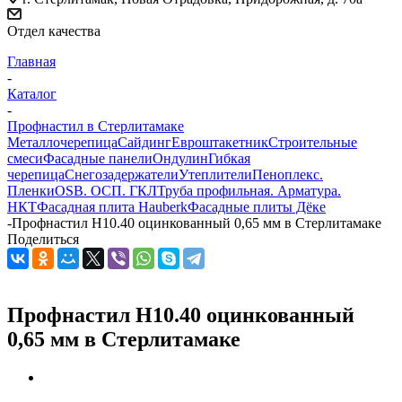
Отдел качества
Главная
-
Каталог
-
Профнастил в Стерлитамаке
Металлочерепица
Сайдинг
Евроштакетник
Строительные
смеси
Фасадные панели
Ондулин
Гибкая
черепица
Снегозадержатели
Утеплители
Пеноплекс.
Пленки
OSB. ОСП. ГКЛ
Труба профильная. Арматура.
НКТ
Фасадная плита Hauberk
Фасадные плиты Дёке
-
Профнастил Н10.40 оцинкованный 0,65 мм в Стерлитамаке
Поделиться
Профнастил Н10.40 оцинкованный
0,65 мм в Стерлитамаке