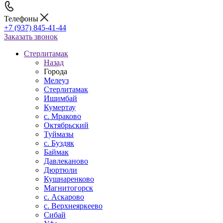
Телефоны
+7 (937) 845-41-44
Заказать звонок
Стерлитамак
Назад
Города
Мелеуз
Стерлитамак
Ишимбай
Кумертау
c. Мраково
Октябрьский
Туймазы
c. Буздяк
Баймак
Давлеканово
Дюртюли
Кушнаренково
Магнитогорск
с. Аскарово
с. Верхнеяркеево
Сибай