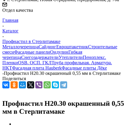
Отдел качества
Главная
-
Каталог
-
Профнастил в Стерлитамаке
Металлочерепица
Сайдинг
Евроштакетник
Строительные
смеси
Фасадные панели
Ондулин
Гибкая
черепица
Снегозадержатели
Утеплители
Пеноплекс.
Пленки
OSB. ОСП. ГКЛ
Труба профильная. Арматура.
НКТ
Фасадная плита Hauberk
Фасадные плиты Дёке
-
Профнастил Н20.30 окрашенный 0,55 мм в Стерлитамаке
Поделиться
Профнастил Н20.30 окрашенный 0,55
мм в Стерлитамаке