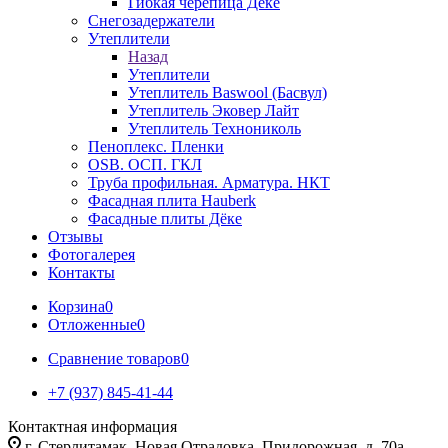
Гибкая черепица Дёке
Снегозадержатели
Утеплители
Назад
Утеплители
Утеплитель Baswool (Басвул)
Утеплитель Эковер Лайт
Утеплитель Технониколь
Пеноплекс. Пленки
OSB. ОСП. ГКЛ
Труба профильная. Арматура. НКТ
Фасадная плита Hauberk
Фасадные плиты Дёке
Отзывы
Фотогалерея
Контакты
Корзина
0
Отложенные
0
Сравнение товаров
0
+7 (937) 845-41-44
Контактная информация
г. Стерлитамак, Новая Отрадовка, Придорожная, д. 70а