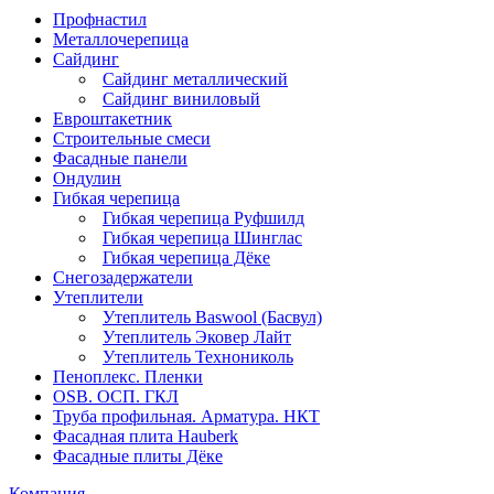
Профнастил
Металлочерепица
Сайдинг
Сайдинг металлический
Сайдинг виниловый
Евроштакетник
Строительные смеси
Фасадные панели
Ондулин
Гибкая черепица
Гибкая черепица Руфшилд
Гибкая черепица Шинглас
Гибкая черепица Дёке
Снегозадержатели
Утеплители
Утеплитель Baswool (Басвул)
Утеплитель Эковер Лайт
Утеплитель Технониколь
Пеноплекс. Пленки
OSB. ОСП. ГКЛ
Труба профильная. Арматура. НКТ
Фасадная плита Hauberk
Фасадные плиты Дёке
Компания