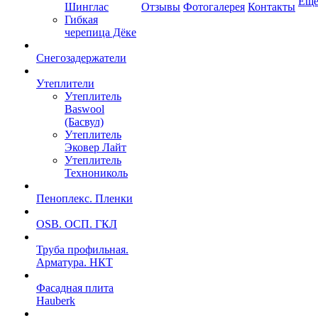
Ещ
Шинглас
Отзывы
Фотогалерея
Контакты
Гибкая
черепица Дёке
Снегозадержатели
Утеплители
Утеплитель
Baswool
(Басвул)
Утеплитель
Эковер Лайт
Утеплитель
Технониколь
Пеноплекс. Пленки
OSB. ОСП. ГКЛ
Труба профильная.
Арматура. НКТ
Фасадная плита
Hauberk