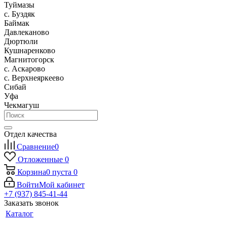
Туймазы
c. Буздяк
Баймак
Давлеканово
Дюртюли
Кушнаренково
Магнитогорск
с. Аскарово
с. Верхнеяркеево
Сибай
Уфа
Чекмагуш
Отдел качества
Сравнение
0
Отложенные
0
Корзина
0
пуста
0
Войти
Мой кабинет
+7 (937) 845-41-44
Заказать звонок
Каталог