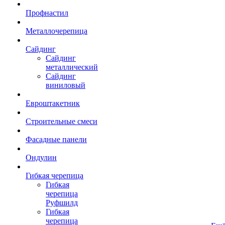
Профнастил
Металлочерепица
Сайдинг
Сайдинг
металлический
Сайдинг
виниловый
Евроштакетник
Строительные смеси
Фасадные панели
Ондулин
Гибкая черепица
Гибкая
черепица
Руфшилд
Гибкая
черепица