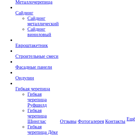
Металлочерепица
Сайдинг
Сайдинг
металлический
Сайдинг
виниловый
Евроштакетник
Строительные смеси
Фасадные панели
Ондулин
Гибкая черепица
Гибкая
черепица
Руфшилд
Гибкая
черепица
Ещ
Шинглас
Отзывы
Фотогалерея
Контакты
Гибкая
черепица Дёке