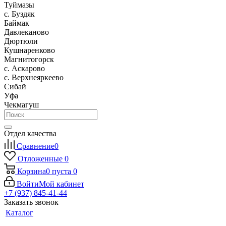
Туймазы
c. Буздяк
Баймак
Давлеканово
Дюртюли
Кушнаренково
Магнитогорск
с. Аскарово
с. Верхнеяркеево
Сибай
Уфа
Чекмагуш
Отдел качества
Сравнение
0
Отложенные
0
Корзина
0
пуста
0
Войти
Мой кабинет
+7 (937) 845-41-44
Заказать звонок
Каталог