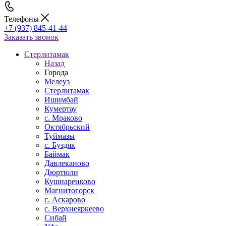
Телефоны
+7 (937) 845-41-44
Заказать звонок
Стерлитамак
Назад
Города
Мелеуз
Стерлитамак
Ишимбай
Кумертау
c. Мраково
Октябрьский
Туймазы
c. Буздяк
Баймак
Давлеканово
Дюртюли
Кушнаренково
Магнитогорск
с. Аскарово
с. Верхнеяркеево
Сибай