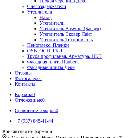
Гибкая черепица Дёке
Снегозадержатели
Утеплители
Назад
Утеплители
Утеплитель Baswool (Басвул)
Утеплитель Эковер Лайт
Утеплитель Технониколь
Пеноплекс. Пленки
OSB. ОСП. ГКЛ
Труба профильная. Арматура. НКТ
Фасадная плита Hauberk
Фасадные плиты Дёке
Отзывы
Фотогалерея
Контакты
Корзина
0
Отложенные
0
Сравнение товаров
0
+7 (937) 845-41-44
Контактная информация
г. Стерлитамак, Новая Отрадовка, Придорожная, д. 70а