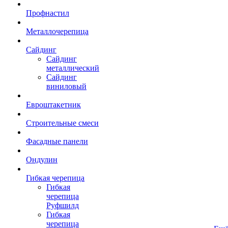
Профнастил
Металлочерепица
Сайдинг
Сайдинг
металлический
Сайдинг
виниловый
Евроштакетник
Строительные смеси
Фасадные панели
Ондулин
Гибкая черепица
Гибкая
черепица
Руфшилд
Гибкая
черепица