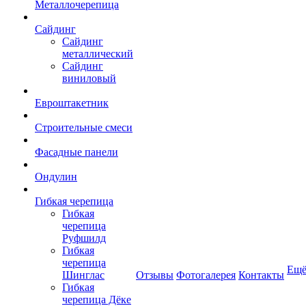
Металлочерепица
Сайдинг
Сайдинг
металлический
Сайдинг
виниловый
Евроштакетник
Строительные смеси
Фасадные панели
Ондулин
Гибкая черепица
Гибкая
черепица
Руфшилд
Гибкая
черепица
Ещ
Шинглас
Отзывы
Фотогалерея
Контакты
Гибкая
черепица Дёке