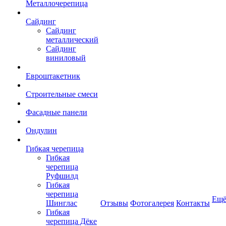
Металлочерепица
Сайдинг
Сайдинг
металлический
Сайдинг
виниловый
Евроштакетник
Строительные смеси
Фасадные панели
Ондулин
Гибкая черепица
Гибкая
черепица
Руфшилд
Гибкая
черепица
Ещ
Шинглас
Отзывы
Фотогалерея
Контакты
Гибкая
черепица Дёке