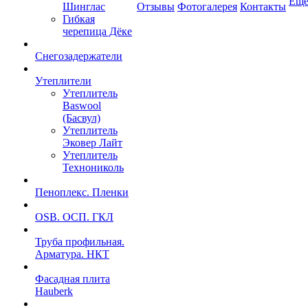
Ещ
Шинглас
Отзывы
Фотогалерея
Контакты
Гибкая
черепица Дёке
Снегозадержатели
Утеплители
Утеплитель
Baswool
(Басвул)
Утеплитель
Эковер Лайт
Утеплитель
Технониколь
Пеноплекс. Пленки
OSB. ОСП. ГКЛ
Труба профильная.
Арматура. НКТ
Фасадная плита
Hauberk