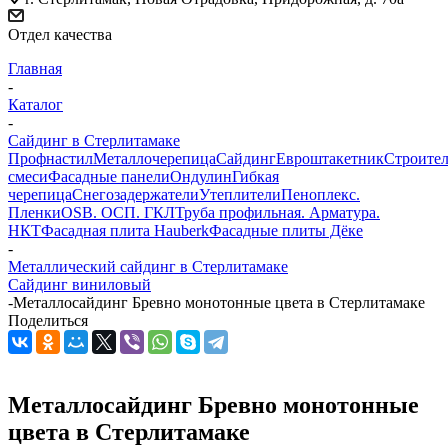
Отдел качества
Главная
-
Каталог
-
Сайдинг в Стерлитамаке
Профнастил
Металлочерепица
Сайдинг
Евроштакетник
Строите
смеси
Фасадные панели
Ондулин
Гибкая
черепица
Снегозадержатели
Утеплители
Пеноплекс.
Пленки
OSB. ОСП. ГКЛ
Труба профильная. Арматура.
НКТ
Фасадная плита Hauberk
Фасадные плиты Дёке
-
Металлический сайдинг в Стерлитамаке
Сайдинг виниловый
-
Металлосайдинг Бревно монотонные цвета в Стерлитамаке
Поделиться
Металлосайдинг Бревно монотонные
цвета в Стерлитамаке