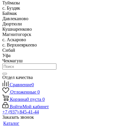
Туймазы
c. Буздяк
Баймак
Давлеканово
Дюртюли
Кушнаренково
Магнитогорск
с. Аскарово
с. Верхнеяркеево
Сибай
Уфа
Чекмагуш
Отдел качества
Сравнение
0
Отложенные
0
Корзина
0
пуста
0
Войти
Мой кабинет
+7 (937) 845-41-44
Заказать звонок
Каталог