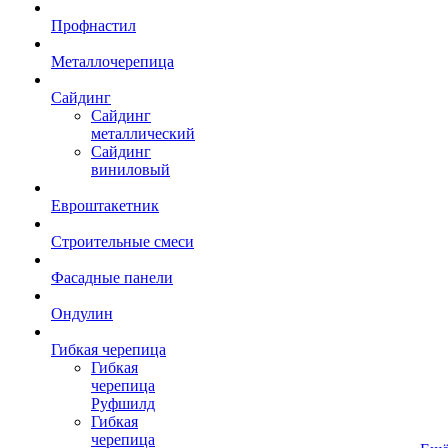
Профнастил
Металлочерепица
Сайдинг
Сайдинг
металлический
Сайдинг
виниловый
Евроштакетник
Строительные смеси
Фасадные панели
Ондулин
Гибкая черепица
Гибкая
черепица
Руфшилд
Гибкая
черепица