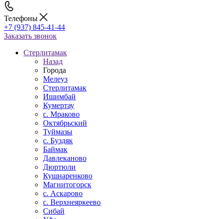
Телефоны
+7 (937) 845-41-44
Заказать звонок
Стерлитамак
Назад
Города
Мелеуз
Стерлитамак
Ишимбай
Кумертау
c. Мраково
Октябрьский
Туймазы
c. Буздяк
Баймак
Давлеканово
Дюртюли
Кушнаренково
Магнитогорск
с. Аскарово
с. Верхнеяркеево
Сибай