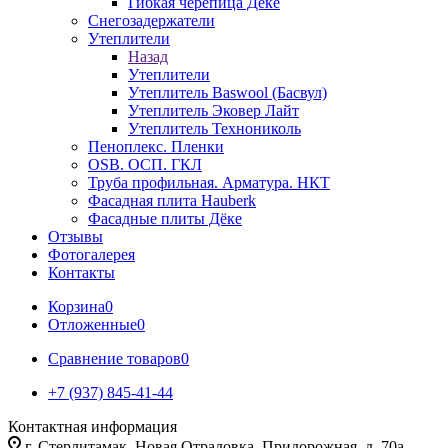
Гибкая черепица Дёке
Снегозадержатели
Утеплители
Назад
Утеплители
Утеплитель Baswool (Басвул)
Утеплитель Эковер Лайт
Утеплитель Технониколь
Пеноплекс. Пленки
OSB. ОСП. ГКЛ
Труба профильная. Арматура. НКТ
Фасадная плита Hauberk
Фасадные плиты Дёке
Отзывы
Фотогалерея
Контакты
Корзина
0
Отложенные
0
Сравнение товаров
0
+7 (937) 845-41-44
Контактная информация
г. Стерлитамак, Новая Отрадовка, Придорожная, д. 70а