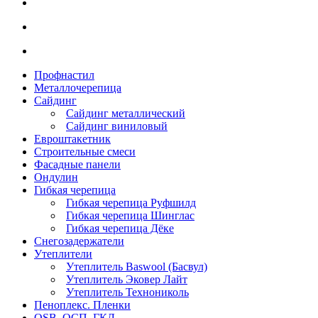
Профнастил
Металлочерепица
Сайдинг
Сайдинг металлический
Сайдинг виниловый
Евроштакетник
Строительные смеси
Фасадные панели
Ондулин
Гибкая черепица
Гибкая черепица Руфшилд
Гибкая черепица Шинглас
Гибкая черепица Дёке
Снегозадержатели
Утеплители
Утеплитель Baswool (Басвул)
Утеплитель Эковер Лайт
Утеплитель Технониколь
Пеноплекс. Пленки
OSB. ОСП. ГКЛ