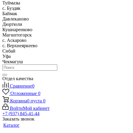
Туймазы
c. Буздяк
Баймак
Давлеканово
Дюртюли
Кушнаренково
Магнитогорск
с. Аскарово
с. Верхнеяркеево
Сибай
Уфа
Чекмагуш
Отдел качества
Сравнение
0
Отложенные
0
Корзина
0
пуста
0
Войти
Мой кабинет
+7 (937) 845-41-44
Заказать звонок
Каталог