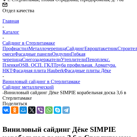
Отдел качества
Главная
-
Каталог
-
Сайдинг в Стерлитамаке
Профнастил
Металлочерепица
Сайдинг
Евроштакетник
Строите
смеси
Фасадные панели
Ондулин
Гибкая
черепица
Снегозадержатели
Утеплители
Пеноплекс.
Пленки
OSB. ОСП. ГКЛ
Труба профильная. Арматура.
НКТ
Фасадная плита Hauberk
Фасадные плиты Дёке
-
Виниловый сайдинг в Стерлитамаке
Сайдинг металлический
-
Виниловый сайдинг Дёке SIMPIE корабельная доска 3,6 в
Стерлитамаке
Поделиться
Виниловый сайдинг Дёке SIMPIE