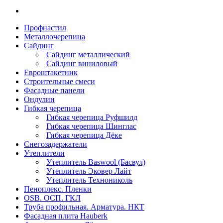
Профнастил
Металлочерепица
Сайдинг
Сайдинг металлический
Сайдинг виниловый
Евроштакетник
Строительные смеси
Фасадные панели
Ондулин
Гибкая черепица
Гибкая черепица Руфшилд
Гибкая черепица Шинглас
Гибкая черепица Дёке
Снегозадержатели
Утеплители
Утеплитель Baswool (Басвул)
Утеплитель Эковер Лайт
Утеплитель Технониколь
Пеноплекс. Пленки
OSB. ОСП. ГКЛ
Труба профильная. Арматура. НКТ
Фасадная плита Hauberk