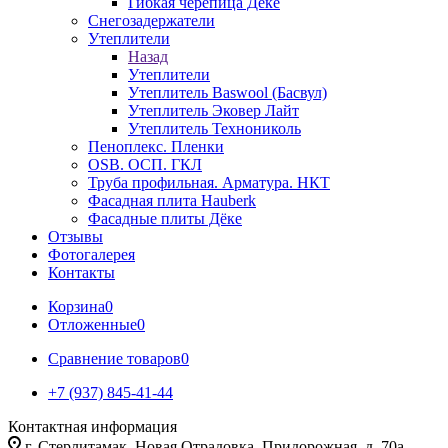
Гибкая черепица Дёке
Снегозадержатели
Утеплители
Назад
Утеплители
Утеплитель Baswool (Басвул)
Утеплитель Эковер Лайт
Утеплитель Технониколь
Пеноплекс. Пленки
OSB. ОСП. ГКЛ
Труба профильная. Арматура. НКТ
Фасадная плита Hauberk
Фасадные плиты Дёке
Отзывы
Фотогалерея
Контакты
Корзина
0
Отложенные
0
Сравнение товаров
0
+7 (937) 845-41-44
Контактная информация
г. Стерлитамак, Новая Отрадовка, Придорожная, д. 70а