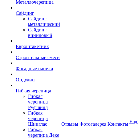
Металлочерепица
Сайдинг
Сайдинг
металлический
Сайдинг
виниловый
Евроштакетник
Строительные смеси
Фасадные панели
Ондулин
Гибкая черепица
Гибкая
черепица
Руфшилд
Гибкая
черепица
Ещ
Шинглас
Отзывы
Фотогалерея
Контакты
Гибкая
черепица Дёке