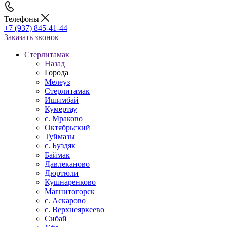
Телефоны
+7 (937) 845-41-44
Заказать звонок
Стерлитамак
Назад
Города
Мелеуз
Стерлитамак
Ишимбай
Кумертау
c. Мраково
Октябрьский
Туймазы
c. Буздяк
Баймак
Давлеканово
Дюртюли
Кушнаренково
Магнитогорск
с. Аскарово
с. Верхнеяркеево
Сибай