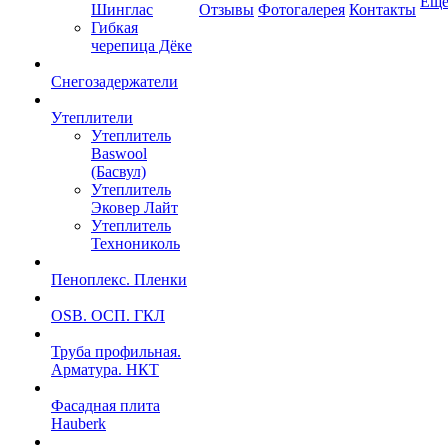
Ещ
Шинглас
Отзывы
Фотогалерея
Контакты
Гибкая
черепица Дёке
Снегозадержатели
Утеплители
Утеплитель
Baswool
(Басвул)
Утеплитель
Эковер Лайт
Утеплитель
Технониколь
Пеноплекс. Пленки
OSB. ОСП. ГКЛ
Труба профильная.
Арматура. НКТ
Фасадная плита
Hauberk