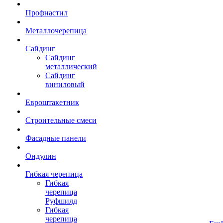
Профнастил
Металлочерепица
Сайдинг
Сайдинг
металлический
Сайдинг
виниловый
Евроштакетник
Строительные смеси
Фасадные панели
Ондулин
Гибкая черепица
Гибкая
черепица
Руфшилд
Гибкая
черепица