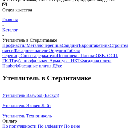
Отдел качества
Главная
-
Каталог
-
Утеплитель в Стерлитамаке
Профнастил
Металлочерепица
Сайдинг
Евроштакетник
Строите
смеси
Фасадные панели
Ондулин
Гибкая
черепица
Снегозадержатели
Пеноплекс. Пленки
OSB. ОСП.
ГКЛ
Труба профильная. Арматура. НКТ
Фасадная плита
Hauberk
Фасадные плиты Дёке
Утеплитель в Стерлитамаке
Утеплитель Baswool (Басвул)
Утеплитель Эковер Лайт
Утеплитель Технониколь
Фильтр
По популярности
По алфавиту
По цене