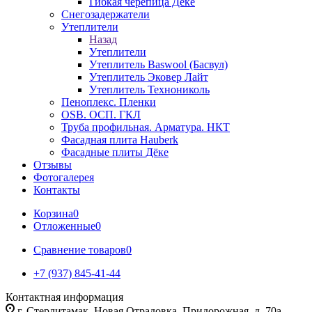
Гибкая черепица Дёке
Снегозадержатели
Утеплители
Назад
Утеплители
Утеплитель Baswool (Басвул)
Утеплитель Эковер Лайт
Утеплитель Технониколь
Пеноплекс. Пленки
OSB. ОСП. ГКЛ
Труба профильная. Арматура. НКТ
Фасадная плита Hauberk
Фасадные плиты Дёке
Отзывы
Фотогалерея
Контакты
Корзина
0
Отложенные
0
Сравнение товаров
0
+7 (937) 845-41-44
Контактная информация
г. Стерлитамак, Новая Отрадовка, Придорожная, д. 70а