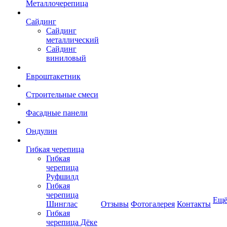
Металлочерепица
Сайдинг
Сайдинг
металлический
Сайдинг
виниловый
Евроштакетник
Строительные смеси
Фасадные панели
Ондулин
Гибкая черепица
Гибкая
черепица
Руфшилд
Гибкая
черепица
Ещ
Шинглас
Отзывы
Фотогалерея
Контакты
Гибкая
черепица Дёке