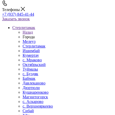
Телефоны
+7 (937) 845-41-44
Заказать звонок
Стерлитамак
Назад
Города
Мелеуз
Стерлитамак
Ишимбай
Кумертау
c. Мраково
Октябрьский
Туймазы
c. Буздяк
Баймак
Давлеканово
Дюртюли
Кушнаренково
Магнитогорск
с. Аскарово
с. Верхнеяркеево
Сибай