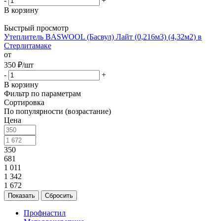
-
+
В корзину
Быстрый просмотр
Утеплитель BASWOOL (Басвул) Лайт (0,216м3) (4,32м2) в
Стерлитамаке
от
350
₽
/шт
-
+
В корзину
Фильтр по параметрам
Сортировка
По популярности (возрастание)
Цена
350
681
1 011
1 342
1 672
Сбросить
Профнастил