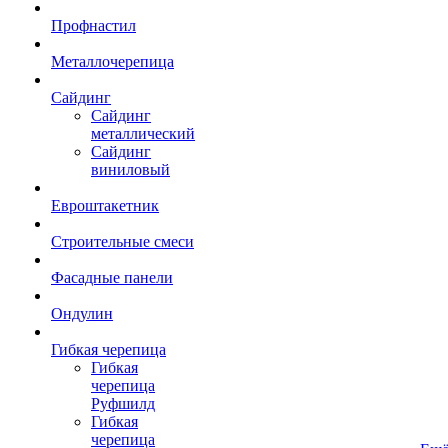
Профнастил
Металлочерепица
Сайдинг
Сайдинг
металлический
Сайдинг
виниловый
Евроштакетник
Строительные смеси
Фасадные панели
Ондулин
Гибкая черепица
Гибкая
черепица
Руфшилд
Гибкая
черепица