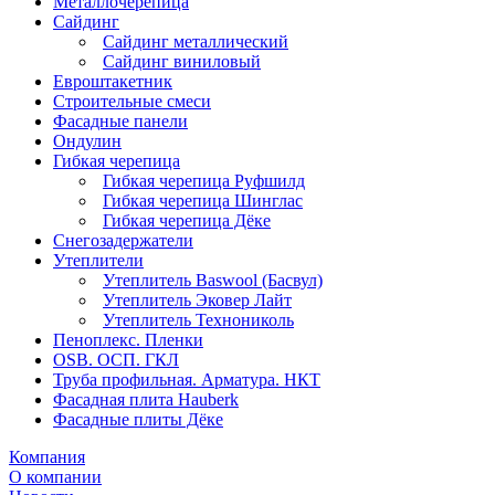
Металлочерепица
Сайдинг
Сайдинг металлический
Сайдинг виниловый
Евроштакетник
Строительные смеси
Фасадные панели
Ондулин
Гибкая черепица
Гибкая черепица Руфшилд
Гибкая черепица Шинглас
Гибкая черепица Дёке
Снегозадержатели
Утеплители
Утеплитель Baswool (Басвул)
Утеплитель Эковер Лайт
Утеплитель Технониколь
Пеноплекс. Пленки
OSB. ОСП. ГКЛ
Труба профильная. Арматура. НКТ
Фасадная плита Hauberk
Фасадные плиты Дёке
Компания
О компании