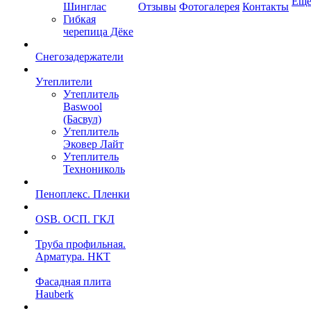
Ещ
Шинглас
Отзывы
Фотогалерея
Контакты
Гибкая
черепица Дёке
Снегозадержатели
Утеплители
Утеплитель
Baswool
(Басвул)
Утеплитель
Эковер Лайт
Утеплитель
Технониколь
Пеноплекс. Пленки
OSB. ОСП. ГКЛ
Труба профильная.
Арматура. НКТ
Фасадная плита
Hauberk