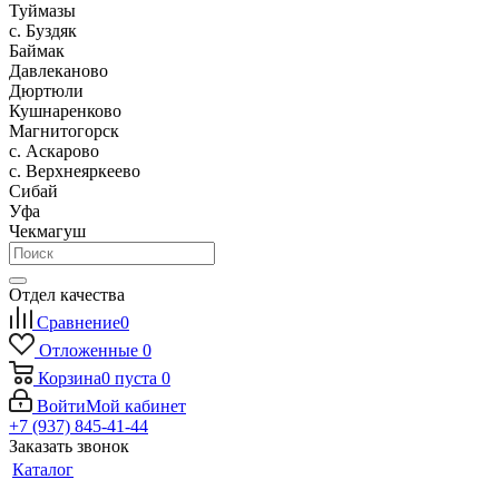
Туймазы
c. Буздяк
Баймак
Давлеканово
Дюртюли
Кушнаренково
Магнитогорск
с. Аскарово
с. Верхнеяркеево
Сибай
Уфа
Чекмагуш
Отдел качества
Сравнение
0
Отложенные
0
Корзина
0
пуста
0
Войти
Мой кабинет
+7 (937) 845-41-44
Заказать звонок
Каталог