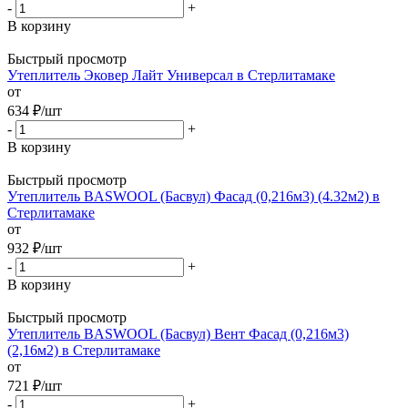
-
+
В корзину
Быстрый просмотр
Утеплитель Эковер Лайт Универсал в Стерлитамаке
от
634
₽
/шт
-
+
В корзину
Быстрый просмотр
Утеплитель BASWOOL (Басвул) Фасад (0,216м3) (4.32м2) в
Стерлитамаке
от
932
₽
/шт
-
+
В корзину
Быстрый просмотр
Утеплитель BASWOOL (Басвул) Вент Фасад (0,216м3)
(2,16м2) в Стерлитамаке
от
721
₽
/шт
-
+