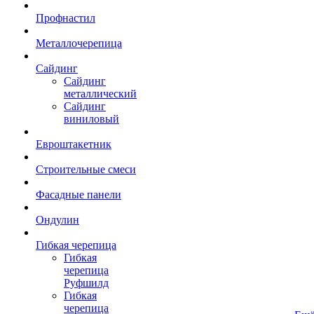
Профнастил
Металлочерепица
Сайдинг
Сайдинг
металлический
Сайдинг
виниловый
Евроштакетник
Строительные смеси
Фасадные панели
Ондулин
Гибкая черепица
Гибкая
черепица
Руфшилд
Гибкая
черепица