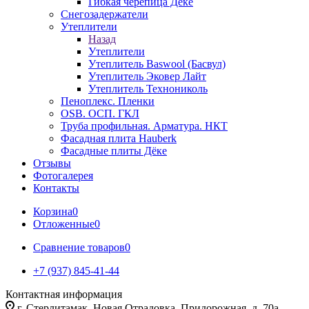
Гибкая черепица Дёке
Снегозадержатели
Утеплители
Назад
Утеплители
Утеплитель Baswool (Басвул)
Утеплитель Эковер Лайт
Утеплитель Технониколь
Пеноплекс. Пленки
OSB. ОСП. ГКЛ
Труба профильная. Арматура. НКТ
Фасадная плита Hauberk
Фасадные плиты Дёке
Отзывы
Фотогалерея
Контакты
Корзина
0
Отложенные
0
Сравнение товаров
0
+7 (937) 845-41-44
Контактная информация
г. Стерлитамак, Новая Отрадовка, Придорожная, д. 70а