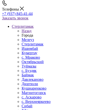
Телефоны
+7 (937) 845-41-44
Заказать звонок
Стерлитамак
Назад
Города
Мелеуз
Стерлитамак
Ишимбай
Кумертау
c. Мраково
Октябрьский
Туймазы
c. Буздяк
Баймак
Давлеканово
Дюртюли
Кушнаренково
Магнитогорск
с. Аскарово
с. Верхнеяркеево
Сибай