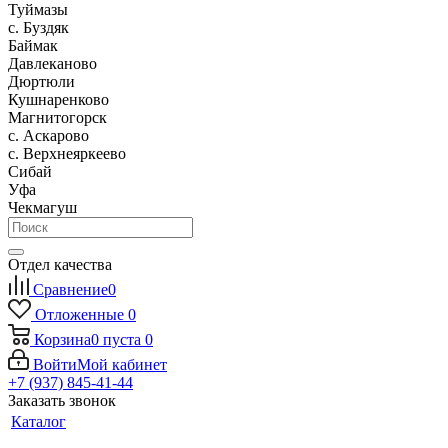
Туймазы
c. Буздяк
Баймак
Давлеканово
Дюртюли
Кушнаренково
Магнитогорск
с. Аскарово
с. Верхнеяркеево
Сибай
Уфа
Чекмагуш
Отдел качества
Сравнение
0
Отложенные
0
Корзина
0
пуста
0
Войти
Мой кабинет
+7 (937) 845-41-44
Заказать звонок
Каталог