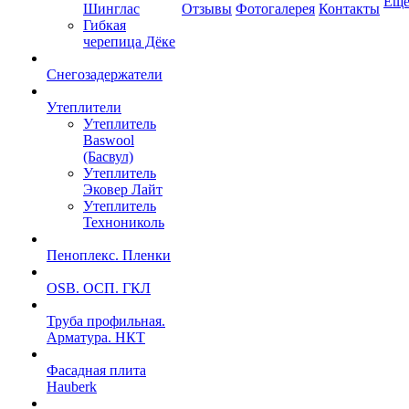
Ещ
Шинглас
Отзывы
Фотогалерея
Контакты
Гибкая
черепица Дёке
Снегозадержатели
Утеплители
Утеплитель
Baswool
(Басвул)
Утеплитель
Эковер Лайт
Утеплитель
Технониколь
Пеноплекс. Пленки
OSB. ОСП. ГКЛ
Труба профильная.
Арматура. НКТ
Фасадная плита
Hauberk