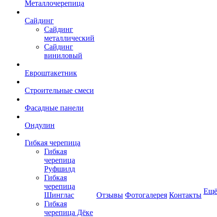
Металлочерепица
Сайдинг
Сайдинг
металлический
Сайдинг
виниловый
Евроштакетник
Строительные смеси
Фасадные панели
Ондулин
Гибкая черепица
Гибкая
черепица
Руфшилд
Гибкая
черепица
Ещ
Шинглас
Отзывы
Фотогалерея
Контакты
Гибкая
черепица Дёке