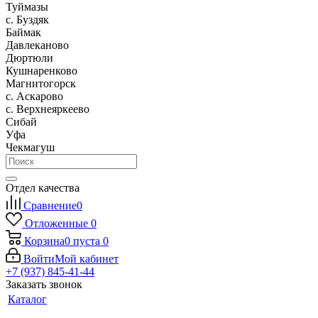
Туймазы
c. Буздяк
Баймак
Давлеканово
Дюртюли
Кушнаренково
Магнитогорск
с. Аскарово
с. Верхнеяркеево
Сибай
Уфа
Чекмагуш
Отдел качества
Сравнение
0
Отложенные
0
Корзина
0
пуста
0
Войти
Мой кабинет
+7 (937) 845-41-44
Заказать звонок
Каталог