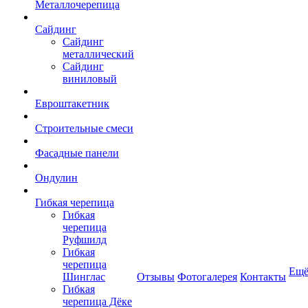
Металлочерепица
Сайдинг
Сайдинг
металлический
Сайдинг
виниловый
Евроштакетник
Строительные смеси
Фасадные панели
Ондулин
Гибкая черепица
Гибкая
черепица
Руфшилд
Гибкая
черепица
Ещ
Шинглас
Отзывы
Фотогалерея
Контакты
Гибкая
черепица Дёке