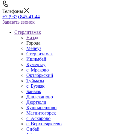
Телефоны
+7 (937) 845-41-44
Заказать звонок
Стерлитамак
Назад
Города
Мелеуз
Стерлитамак
Ишимбай
Кумертау
c. Мраково
Октябрьский
Туймазы
c. Буздяк
Баймак
Давлеканово
Дюртюли
Кушнаренково
Магнитогорск
с. Аскарово
с. Верхнеяркеево
Сибай