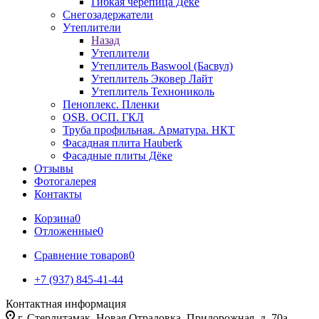
Гибкая черепица Дёке
Снегозадержатели
Утеплители
Назад
Утеплители
Утеплитель Baswool (Басвул)
Утеплитель Эковер Лайт
Утеплитель Технониколь
Пеноплекс. Пленки
OSB. ОСП. ГКЛ
Труба профильная. Арматура. НКТ
Фасадная плита Hauberk
Фасадные плиты Дёке
Отзывы
Фотогалерея
Контакты
Корзина
0
Отложенные
0
Сравнение товаров
0
+7 (937) 845-41-44
Контактная информация
г. Стерлитамак, Новая Отрадовка, Придорожная, д. 70а