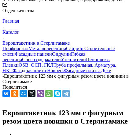
Отдел качества
Главная
-
Каталог
-
Евроштакетник в Стерлитамаке
Профнастил
Металлочерепица
Сайдинг
Строительные
смеси
Фасадные панели
Ондулин
Гибкая
черепица
Снегозадержатели
Утеплители
Пеноплекс.
Пленки
OSB. ОСП. ГКЛ
Труба профильная. Арматура.
НКТ
Фасадная плита Hauberk
Фасадные плиты Дёке
-
Евроштакетник 123 мм с фигурным резом цвета новинки в
Стерлитамаке
Поделиться
Евроштакетник 123 мм с фигурным
резом цвета новинки в Стерлитамаке