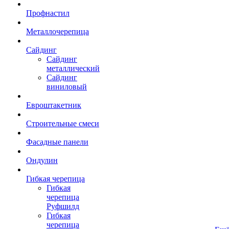
Профнастил
Металлочерепица
Сайдинг
Сайдинг
металлический
Сайдинг
виниловый
Евроштакетник
Строительные смеси
Фасадные панели
Ондулин
Гибкая черепица
Гибкая
черепица
Руфшилд
Гибкая
черепица