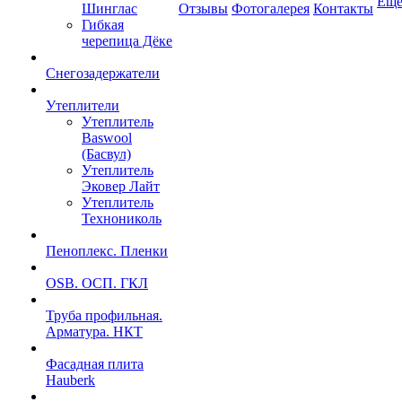
Ещ
Шинглас
Отзывы
Фотогалерея
Контакты
Гибкая
черепица Дёке
Снегозадержатели
Утеплители
Утеплитель
Baswool
(Басвул)
Утеплитель
Эковер Лайт
Утеплитель
Технониколь
Пеноплекс. Пленки
OSB. ОСП. ГКЛ
Труба профильная.
Арматура. НКТ
Фасадная плита
Hauberk