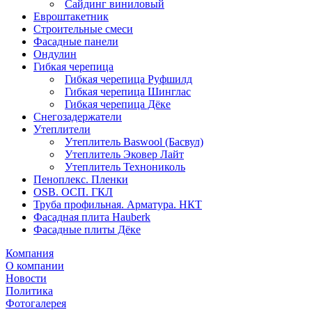
Сайдинг виниловый
Евроштакетник
Строительные смеси
Фасадные панели
Ондулин
Гибкая черепица
Гибкая черепица Руфшилд
Гибкая черепица Шинглас
Гибкая черепица Дёке
Снегозадержатели
Утеплители
Утеплитель Baswool (Басвул)
Утеплитель Эковер Лайт
Утеплитель Технониколь
Пеноплекс. Пленки
OSB. ОСП. ГКЛ
Труба профильная. Арматура. НКТ
Фасадная плита Hauberk
Фасадные плиты Дёке
Компания
О компании
Новости
Политика
Фотогалерея