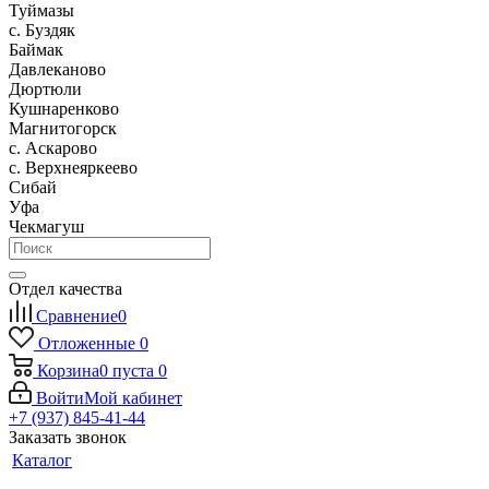
Туймазы
c. Буздяк
Баймак
Давлеканово
Дюртюли
Кушнаренково
Магнитогорск
с. Аскарово
с. Верхнеяркеево
Сибай
Уфа
Чекмагуш
Отдел качества
Сравнение
0
Отложенные
0
Корзина
0
пуста
0
Войти
Мой кабинет
+7 (937) 845-41-44
Заказать звонок
Каталог