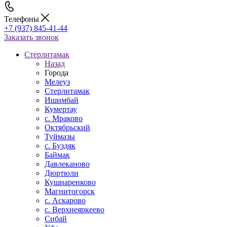
Телефоны
+7 (937) 845-41-44
Заказать звонок
Стерлитамак
Назад
Города
Мелеуз
Стерлитамак
Ишимбай
Кумертау
c. Мраково
Октябрьский
Туймазы
c. Буздяк
Баймак
Давлеканово
Дюртюли
Кушнаренково
Магнитогорск
с. Аскарово
с. Верхнеяркеево
Сибай