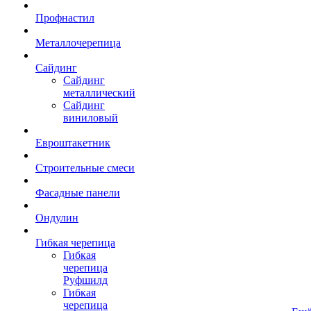
Профнастил
Металлочерепица
Сайдинг
Сайдинг
металлический
Сайдинг
виниловый
Евроштакетник
Строительные смеси
Фасадные панели
Ондулин
Гибкая черепица
Гибкая
черепица
Руфшилд
Гибкая
черепица