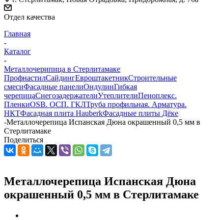
Отдел качества
Главная
-
Каталог
-
Металлочерипица в Стерлитамаке
Профнастил
Сайдинг
Евроштакетник
Строительные
смеси
Фасадные панели
Ондулин
Гибкая
черепица
Снегозадержатели
Утеплители
Пеноплекс.
Пленки
OSB. ОСП. ГКЛ
Труба профильная. Арматура.
НКТ
Фасадная плита Hauberk
Фасадные плиты Дёке
-
Металлочерепица Испанская Дюна окрашенный 0,5 мм в
Стерлитамаке
Поделиться
Металлочерепица Испанская Дюна
окрашенный 0,5 мм в Стерлитамаке