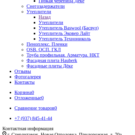
Гибкая черепица Дёке
Снегозадержатели
Утеплители
Назад
Утеплители
Утеплитель Baswool (Басвул)
Утеплитель Эковер Лайт
Утеплитель Технониколь
Пеноплекс. Пленки
OSB. ОСП. ГКЛ
Труба профильная. Арматура. НКТ
Фасадная плита Hauberk
Фасадные плиты Дёке
Отзывы
Фотогалерея
Контакты
Корзина
0
Отложенные
0
Сравнение товаров
0
+7 (937) 845-41-44
Контактная информация
г. Стерлитамак, Новая Отрадовка, Придорожная, д. 70а