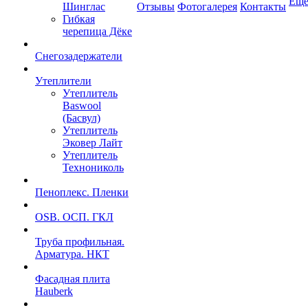
Ещ
Шинглас
Отзывы
Фотогалерея
Контакты
Гибкая
черепица Дёке
Снегозадержатели
Утеплители
Утеплитель
Baswool
(Басвул)
Утеплитель
Эковер Лайт
Утеплитель
Технониколь
Пеноплекс. Пленки
OSB. ОСП. ГКЛ
Труба профильная.
Арматура. НКТ
Фасадная плита
Hauberk