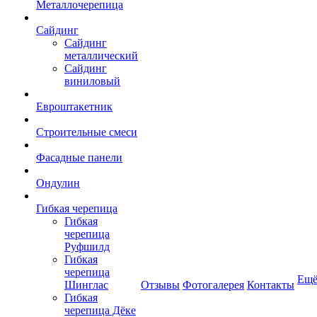
Металлочерепица
Сайдинг
Сайдинг
металлический
Сайдинг
виниловый
Евроштакетник
Строительные смеси
Фасадные панели
Ондулин
Гибкая черепица
Гибкая
черепица
Руфшилд
Гибкая
черепица
Ещ
Шинглас
Отзывы
Фотогалерея
Контакты
Гибкая
черепица Дёке