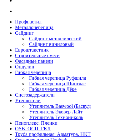
Профнастил
Металлочерепица
Сайдинг
Сайдинг металлический
Сайдинг виниловый
Евроштакетник
Строительные смеси
Фасадные панели
Ондулин
Гибкая черепица
Гибкая черепица Руфшилд
Гибкая черепица Шинглас
Гибкая черепица Дёке
Снегозадержатели
Утеплители
Утеплитель Baswool (Басвул)
Утеплитель Эковер Лайт
Утеплитель Технониколь
Пеноплекс. Пленки
OSB. ОСП. ГКЛ
Труба профильная. Арматура. НКТ
Фасадная плита Hauberk