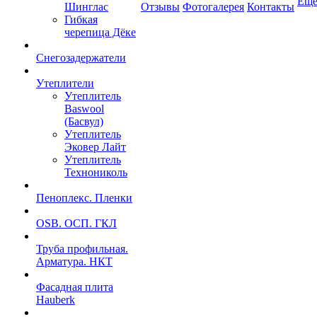
Ещ
Шинглас
Отзывы
Фотогалерея
Контакты
Гибкая
черепица Дёке
Снегозадержатели
Утеплители
Утеплитель
Baswool
(Басвул)
Утеплитель
Эковер Лайт
Утеплитель
Технониколь
Пеноплекс. Пленки
OSB. ОСП. ГКЛ
Труба профильная.
Арматура. НКТ
Фасадная плита
Hauberk