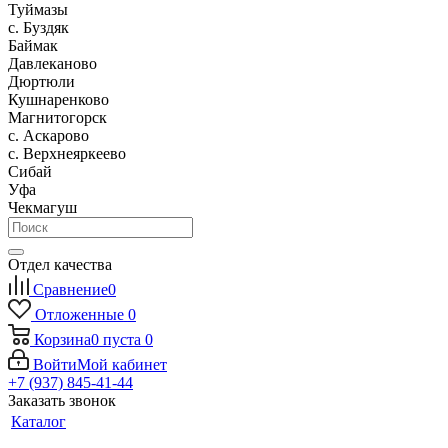
Туймазы
c. Буздяк
Баймак
Давлеканово
Дюртюли
Кушнаренково
Магнитогорск
с. Аскарово
с. Верхнеяркеево
Сибай
Уфа
Чекмагуш
Отдел качества
Сравнение
0
Отложенные
0
Корзина
0
пуста
0
Войти
Мой кабинет
+7 (937) 845-41-44
Заказать звонок
Каталог