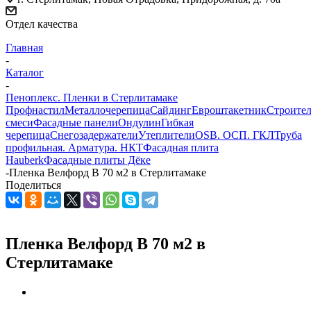
Отдел качества
Главная
-
Каталог
-
Пеноплекс. Пленки в Стерлитамаке
Профнастил
Металлочерепица
Сайдинг
Евроштакетник
Строите
смеси
Фасадные панели
Ондулин
Гибкая
черепица
Снегозадержатели
Утеплители
OSB. ОСП. ГКЛ
Труба
профильная. Арматура. НКТ
Фасадная плита
Hauberk
Фасадные плиты Дёке
-
Пленка Велфорд В 70 м2 в Стерлитамаке
Поделиться
Пленка Велфорд В 70 м2 в
Стерлитамаке